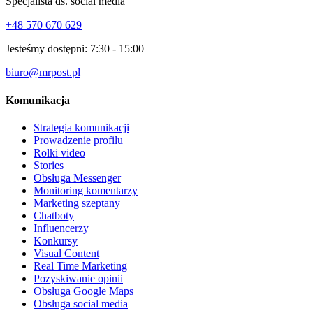
Specjalista ds. social media
+48 570 670 629
Jesteśmy dostępni:
7:30 - 15:00
biuro@mrpost.pl
Komunikacja
Strategia komunikacji
Prowadzenie profilu
Rolki video
Stories
Obsługa Messenger
Monitoring komentarzy
Marketing szeptany
Chatboty
Influencerzy
Konkursy
Visual Content
Real Time Marketing
Pozyskiwanie opinii
Obsługa Google Maps
Obsługa social media