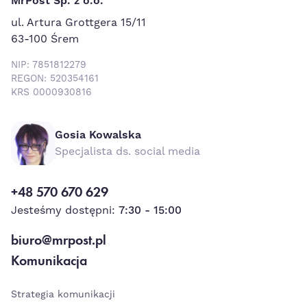
MrPost Sp. z o.o.
ul. Artura Grottgera 15/11
63-100 Śrem
NIP: 7851812279
REGON: 520354161
KRS 0000930816
Gosia Kowalska
Specjalista ds. social media
+48 570 670 629
Jesteśmy dostępni:
7:30 - 15:00
biuro@mrpost.pl
Komunikacja
Strategia komunikacji