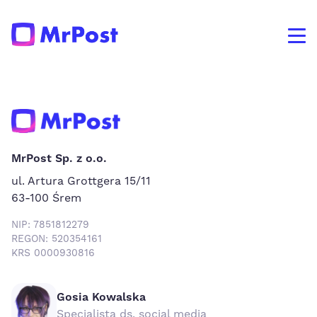
MrPost Sp. z o.o.
ul. Artura Grottgera 15/11
63-100 Śrem
NIP: 7851812279
REGON: 520354161
KRS 0000930816
Gosia Kowalska
Specjalista ds. social media