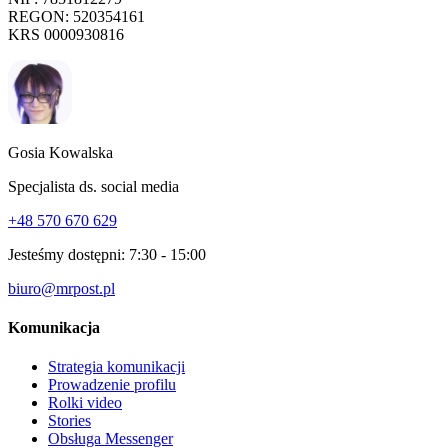
REGON: 520354161
KRS 0000930816
Gosia Kowalska
Specjalista ds. social media
+48 570 670 629
Jesteśmy dostępni:
7:30 - 15:00
biuro@mrpost.pl
Komunikacja
Strategia komunikacji
Prowadzenie profilu
Rolki video
Stories
Obsługa Messenger