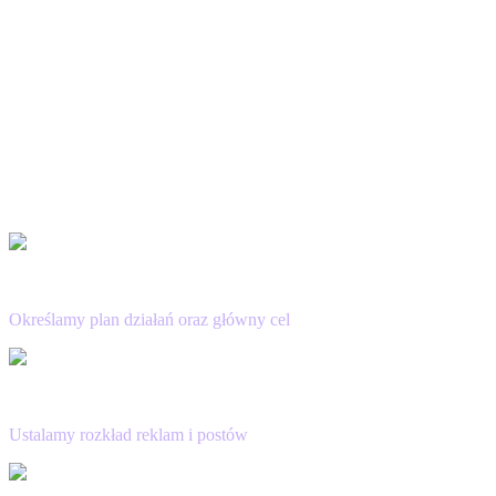
Branża
Wielkość firmy
Umiejętności
I wiele innych aspektów
Jak pracujemy?
Na podstawie ustalonego celu do realizacji, strategii i precyzyjnie
określonej grupie odbiorców uruchamiamy reklamy LinkedIn, które
sprawiają, że Twoja marka dociera ze swoim przekazem do
właściwych profesjonalistów z danej branży.
Strategia
Określamy plan działań oraz główny cel
Harmonogram
Ustalamy rozkład reklam i postów