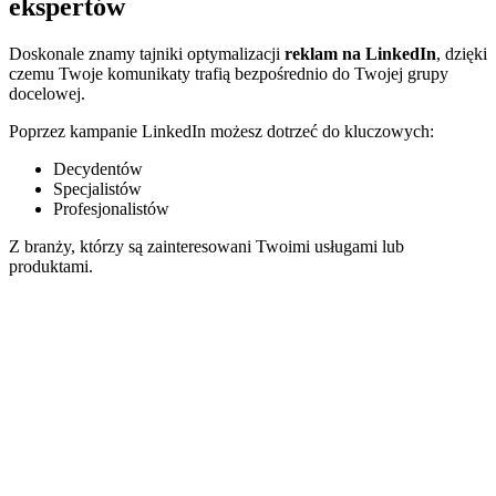
ekspertów
Doskonale znamy tajniki optymalizacji
reklam na LinkedIn
, dzięki
czemu Twoje komunikaty trafią bezpośrednio do Twojej grupy
docelowej.
Poprzez kampanie LinkedIn możesz dotrzeć do kluczowych:
Decydentów
Specjalistów
Profesjonalistów
Z branży, którzy są zainteresowani Twoimi usługami lub
produktami.
Zaawansowane targetowanie
Dbamy o jak największą skuteczność
reklam na LinkedIn
Aby dotrzeć z
reklamą na LinkedIn
do profesjonalistów z danej
branży wykorzystujemy szczegółowe kryteria, takie jak:
Stanowisko zawodowe