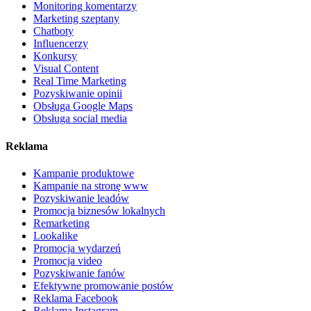
Monitoring komentarzy
Marketing szeptany
Chatboty
Influencerzy
Konkursy
Visual Content
Real Time Marketing
Pozyskiwanie opinii
Obsługa Google Maps
Obsługa social media
Reklama
Kampanie produktowe
Kampanie na stronę www
Pozyskiwanie leadów
Promocja biznesów lokalnych
Remarketing
Lookalike
Promocja wydarzeń
Promocja video
Pozyskiwanie fanów
Efektywne promowanie postów
Reklama Facebook
Reklama Instagram