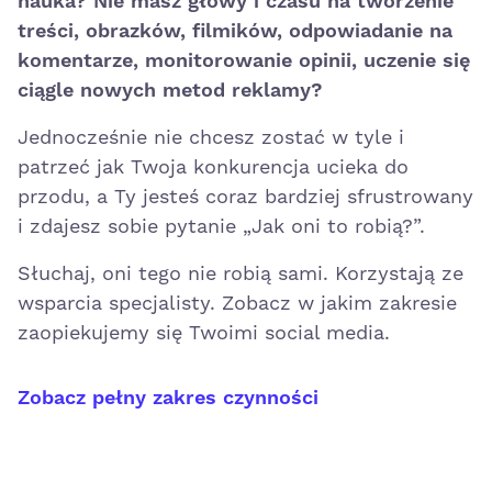
nauka? Nie masz głowy i czasu na tworzenie
treści, obrazków, filmików, odpowiadanie na
komentarze, monitorowanie opinii, uczenie się
ciągle nowych metod reklamy?
Jednocześnie nie chcesz zostać w tyle i
patrzeć jak Twoja konkurencja ucieka do
przodu, a Ty jesteś coraz bardziej sfrustrowany
i zdajesz sobie pytanie „Jak oni to robią?”.
Słuchaj, oni tego nie robią sami. Korzystają ze
wsparcia specjalisty. Zobacz w jakim zakresie
zaopiekujemy się Twoimi social media.
Prowadzenie fanpage
– jak
Zobacz pełny zakres czynności
wygląda
oferta
agencji MrPost?
Fanpage na początku był podstroną w mediach
społecznościowych poświęconą celebrytom i