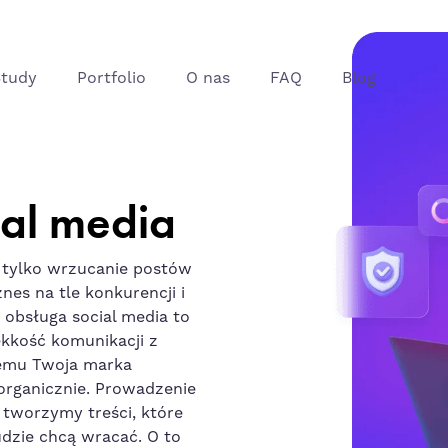
Study
Portfolio
O nas
FAQ
Blog
al media
 tylko wrzucanie postów
nes na tle konkurencji i
a obsługa
social
media to
kkość komunikacji z
zemu Twoja marka
 organicznie. Prowadzenie
tworzymy treści, które
udzie chcą wracać. O to