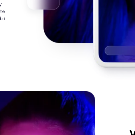
y
 że
dzi
W