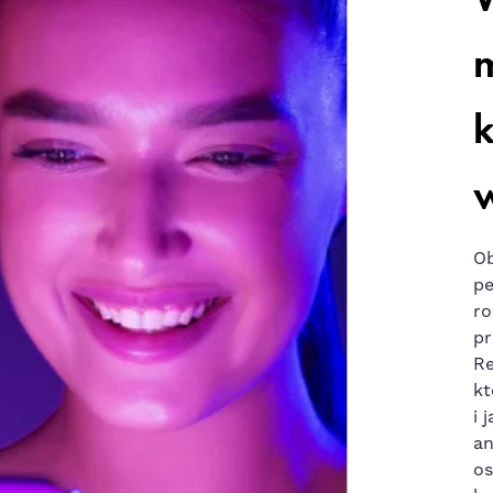
m
k
w
Ob
pe
ro
pr
Re
kt
i 
an
os