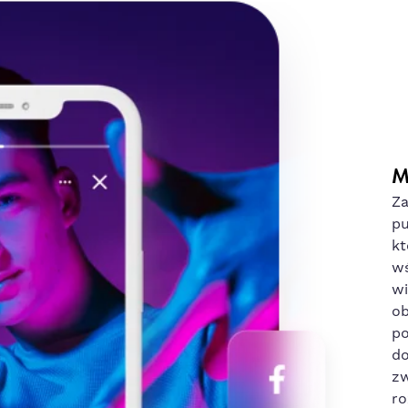
M
Za
pu
kt
wś
wi
ob
po
do
zw
ro