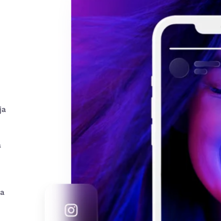
ja
a
ga