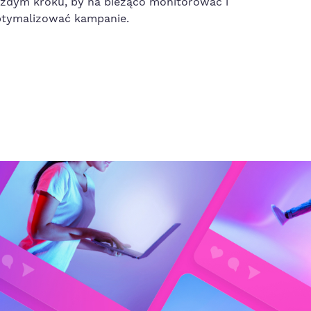
żdym kroku, by na bieżąco monitorować i
tymalizować kampanie.