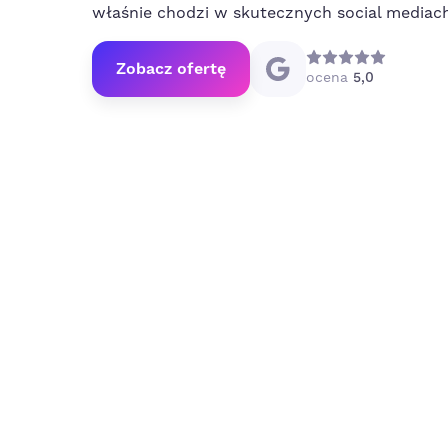
właśnie chodzi w skutecznych
social
mediach
Zobacz ofertę
ocena
5,0