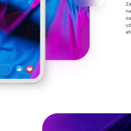
Za
na
za
uż
ef