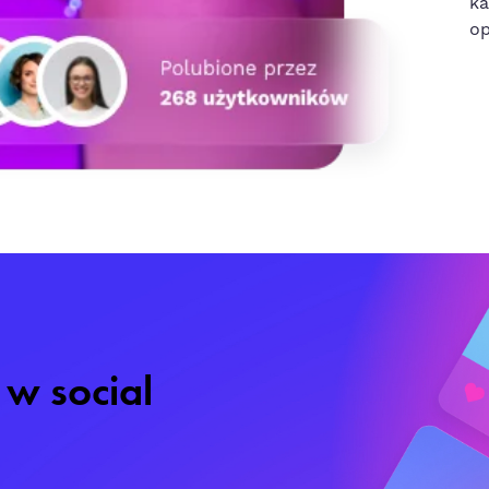
ka
op
s w
social