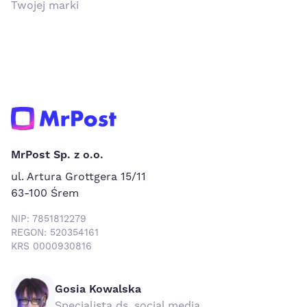
Twojej marki
MrPost Sp. z o.o.
ul. Artura Grottgera 15/11
63-100 Śrem
NIP: 7851812279
REGON: 520354161
KRS 0000930816
Gosia Kowalska
Specjalista ds. social media