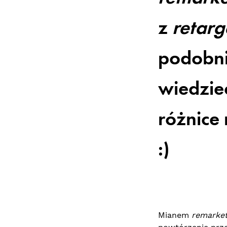
z
retarg
podobni
wiedzieć
różnice
:)
Mianem
remarket