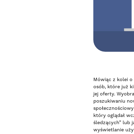
Mówiąc z kolei o
osób, które już k
jej oferty. Wyob
poszukiwaniu now
społecznościowym
który oglądał wc
śledzących” lub j
wyświetlanie uż