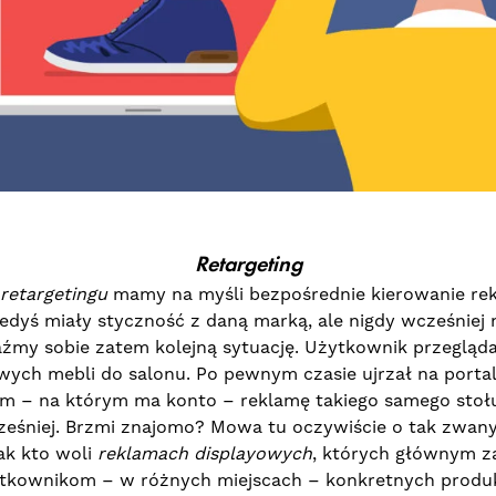
Retargeting
retargetingu
mamy na myśli bezpośrednie kierowanie re
iedyś miały styczność z daną marką, ale nigdy wcześniej 
raźmy sobie zatem kolejną sytuację. Użytkownik przegląda
ych mebli do salonu. Po pewnym czasie ujrzał na porta
 – na którym ma konto – reklamę takiego samego stołu 
ześniej. Brzmi znajomo? Mowa tu oczywiście o tak zwan
ak kto woli
reklamach
displayowych
, których głównym z
ytkownikom – w różnych miejscach – konkretnych produ