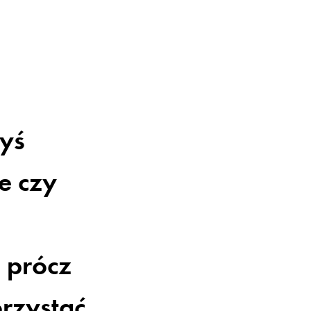
yś
le czy
 prócz
rzystać