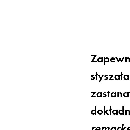
Zapewne
słyszała
zastanaw
dokładn
remarke