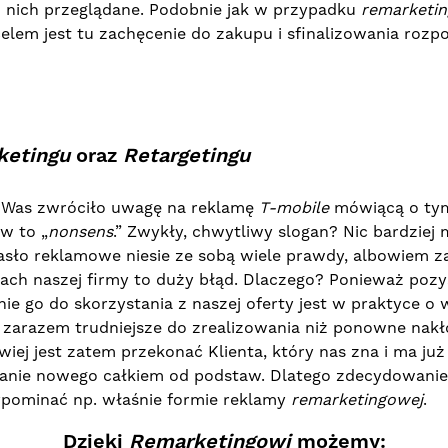
z nich przeglądane. Podobnie jak w przypadku
remarketi
lem jest tu zachęcenie do zakupu i sfinalizowania rozpoc
ketingu
oraz
Retargetingu
 Was zwróciło uwagę na reklamę
T-mobile
mówiącą o tym,
w to „
nonsens
.” Zwykły, chwytliwy slogan? Nic bardziej 
sło reklamowe niesie ze sobą wiele prawdy, albowiem z
tach naszej firmy to duży błąd. Dlaczego? Ponieważ poz
nie go do skorzystania z naszej oferty jest w praktyce o w
 zarazem trudniejsze do zrealizowania niż ponowne nakł
wiej jest zatem przekonać Klienta, który nas zna i ma ju
kanie nowego całkiem od podstaw. Dlatego zdecydowanie
ypominać np. właśnie formie reklamy
remarketingowej
.
Dzięki
Remarketingowi
możemy: