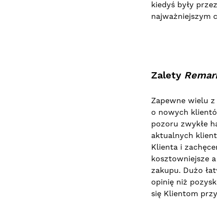
kiedyś były prze
najważniejszym ce
Zalety
Remar
Zapewne wielu z
o nowych klientó
pozoru zwykłe ha
aktualnych klien
Klienta i zachęce
kosztowniejsze a
zakupu. Dużo łat
opinię niż pozys
się Klientom prz