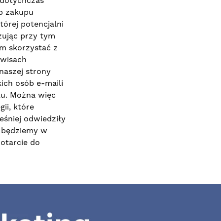
 dotychczas
ub zakupu
órej potencjalni
zując przy tym
m skorzystać z
rwisach
aszej strony
ich osób e-maili
ku. Można więc
ii, które
śniej odwiedziły
będziemy w
otarcie do