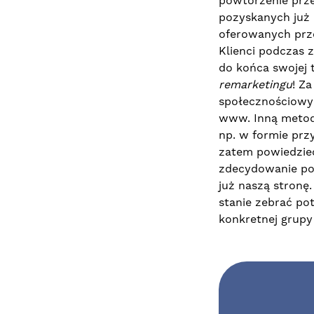
powtórzenie prz
pozyskanych już 
oferowanych prze
Klienci podczas z
do końca swojej 
remarketingu
! Z
społecznościowy
www. Inną meto
np. w formie prz
zatem powiedzie
zdecydowanie poz
już naszą stronę.
stanie zebrać po
konkretnej grupy