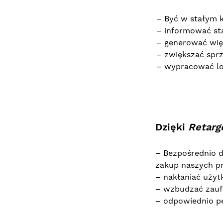
– Być w stałym k
– informować st
– generować więk
– zwiększać spr
– wypracować lo
Dzięki
R
etarg
– Bezpośrednio d
zakup naszych p
– nakłaniać użyt
– wzbudzać zaufa
– odpowiednio p