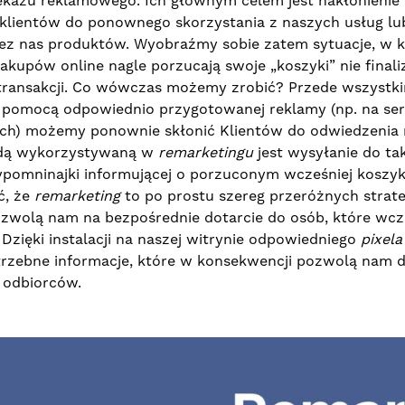
ekazu reklamowego. Ich głównym celem jest nakłonienie
klientów do ponownego skorzystania z naszych usług l
z nas produktów. Wyobraźmy sobie zatem sytuacje, w kt
akupów online nagle porzucają swoje „koszyki” nie finali
transakcji. Co wówczas możemy zrobić? Przede wszystki
a pomocą odpowiednio przygotowanej reklamy (np. na se
ch) możemy ponownie skłonić Klientów do odwiedzenia n
dą wykorzystywaną w
remarketingu
jest wysyłanie do tak
ypomninajki informującej o porzuconym wcześniej koszy
ć, że
remarketing
to po prostu szereg przeróżnych strateg
wolą nam na bezpośrednie dotarcie do osób, które wcze
 Dzięki instalacji na naszej witrynie odpowiedniego
pixela
trzebne informacje, które w konsekwencji pozwolą nam d
 odbiorców.