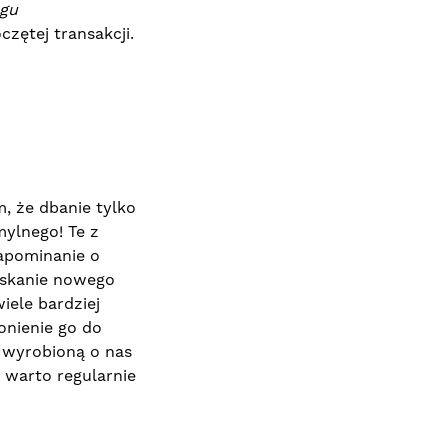
ngu
zętej transakcji.
 że dbanie tylko
mylnego! Te z
apominanie o
yskanie nowego
iele bardziej
onienie go do
ż wyrobioną o nas
 warto regularnie