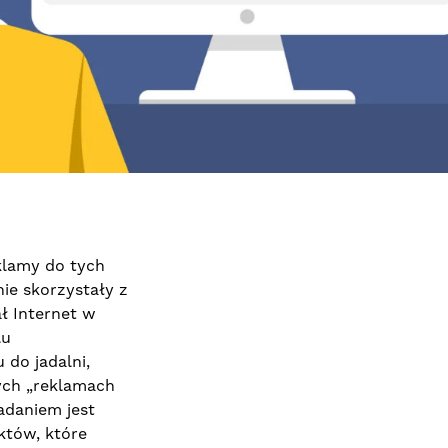
klamy do tych
nie skorzystały z
ł Internet w
lu
do jadalni,
ych „reklamach
adaniem jest
któw, które