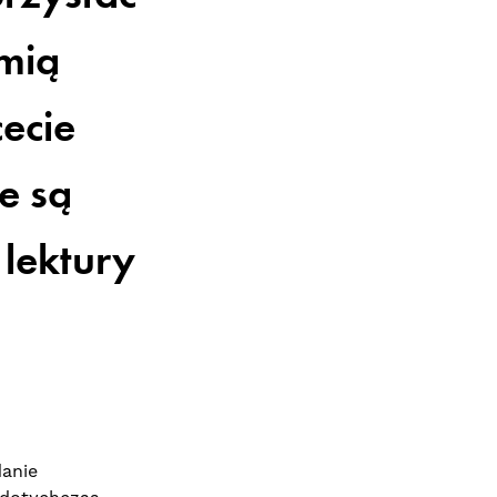
zmią
ecie
ie są
lektury
danie