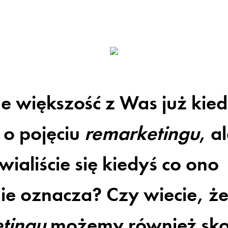
 większość z Was już kied
 o pojęciu
remarketingu
, a
ialiście się kiedyś co ono
ie oznacza? Czy wiecie, że
tingu
możemy również sko