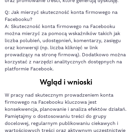
oraz promowanie treści, ‌które generują dyskusję.
Q: Jak mierzyć skuteczność konta firmowego na
Facebooku?
A: Skuteczność konta firmowego na ‌Facebooku
można mierzyć za pomocą wskaźników takich jak
liczba‍ polubień, udostępnień, komentarzy, zasięgu​
oraz ⁢konwersji⁢ (np. liczba⁤ kliknięć ⁤w link
prowadzący na stronę ⁤firmową). Dodatkowo można⁢
korzystać z narzędzi analitycznych dostępnych na
platformie Facebook.
Wgląd i wnioski
W pracy nad⁢ skutecznym prowadzeniem konta
firmowego na⁤ Facebooku kluczowa jest
konsekwencja, planowanie i analiza efektów działań.​
Pamiętajmy o dostosowaniu treści⁢ do grupy
⁤docelowej,​ regularnym publikowaniu ciekawych i
wartościowych treści oraz ⁢aktywnym uczestnictwie