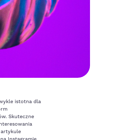
wykle istotna dla
form
ców. Skuteczne
interesowania
 artykule
na Instagramie