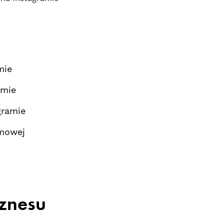
mie
amie
gramie
amowej
iznesu