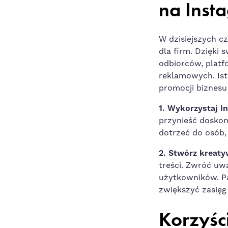
na Inst
W dzisiejszych c
dla firm. ‌Dzięki
odbiorców, platf
reklamowych
. Is
promocji biznesu
1. Wykorzystaj ⁢
przynieść doskon
dotrzeć‌ do osób,
2. Stwórz kreatyw
treści. Zwróć uwa
⁢użytkowników. P
zwiększyć zasięg
Korzyśc