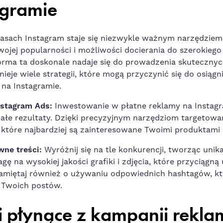
agramie
zasach
Instagram
staje się​ niezwykle ważnym narzędzie
 swojej popularności i możliwości docierania‍ do szerokieg
orma ta doskonale nadaje się do⁢
prowadzenia skutecznyc
tnieje wiele strategii, które‌ mogą przyczynić⁢ się do osiąg
 na Instagramie.
Instagram Ads:
Inwestowanie w ‍płatne reklamy na Instag
ałe rezultaty. Dzięki precyzyjnym narzędziom ‍targetowa
‌ które ⁣najbardziej są zainteresowane Twoimi produktami
ne‌ treści:
Wyróżnij się na tle⁣ konkurencji, tworząc unika
gę na‌ wysokiej jakości grafiki i zdjęcia, które przyciągn
amiętaj również o używaniu odpowiednich ‍hashtagów, k
 Twoich postów.
i płynące z kampanii rekl