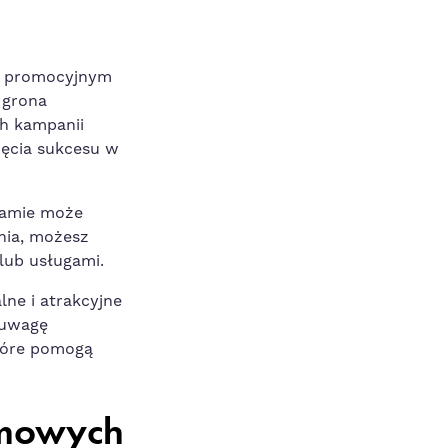
m promocyjnym
o grona
h kampanii
nięcia ‍sukcesu w
ramie może
nia, możesz
 lub usługami.
lne i atrakcyjne
ą uwagę
tóre pomogą‌
amowych⁢