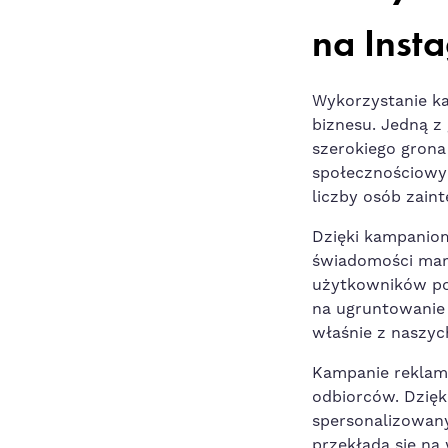
na ​Inst
Wykorzystanie ka
biznesu. Jedną z
szerokiego grona
społecznościowyc
liczby osób zain
Dzięki kampaniom
świadomości mark
‍użytkowników po
na ‌ugruntowanie 
właśnie z naszych
Kampanie ⁤rekla
odbiorców. Dzię
spersonalizowany
przekłada się na⁣