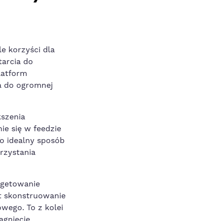
e korzyści dla
tarcia do
latform
ia do ogromnej
kszenia
ie się w feedzie
o idealny ⁢sposób
rzystania
rgetowanie
t skonstruowanie
wego. To z kolei
gnięcie⁢