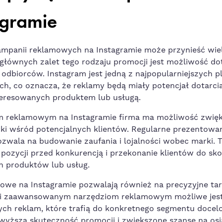
agramie
mpanii reklamowych na Instagramie może przynieść wiel
 głównych zalet tego rodzaju promocji jest możliwość do
 odbiorców. Instagram jest jedną z najpopularniejszych p
h, co oznacza, że reklamy będą miały potencjał⁢ dotarc
teresowanych produktem lub usługą.
 reklamowym ​na Instagramie ‌firma⁢ ma możliwość zwię
i wśród ‌potencjalnych⁢ klientów. Regularne prezentowan
zwala na budowanie zaufania i lojalności wobec marki. ‌T
pozycji przed‌ konkurencją i przekonanie klientów do sko
 ‍produktów lub⁣ usług.
mowe na
Instagramie
pozwalają również⁣ na precyzyjne ta
ki zaawansowanym narzędziom reklamowym możliwe jes
ch reklam,‌ które trafią do konkretnego segmentu docelo
 wyższą skuteczność⁣ promocji i⁤ zwiększone szanse na osią