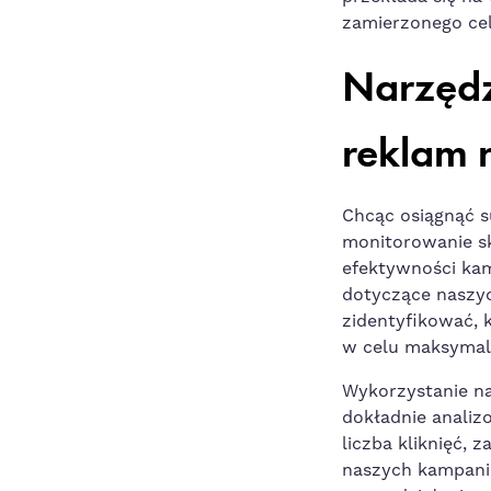
zamierzonego cel
Narzędz
reklam 
Chcąc osiągnąć s
monitorowanie sk
efektywności⁢ k
dotyczące naszyc
zidentyfikować,⁤
w celu maksymaliz
Wykorzystanie na
dokładnie analiz
liczba kliknięć, 
naszych kampani