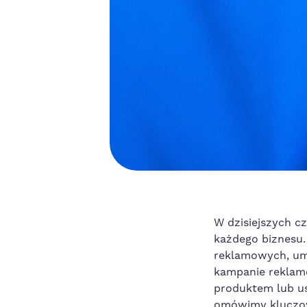
W dzisiejszych c
każdego biznesu. 
‌reklamowych, um
kampanie reklamo
produktem lub us
omówimy kluczow