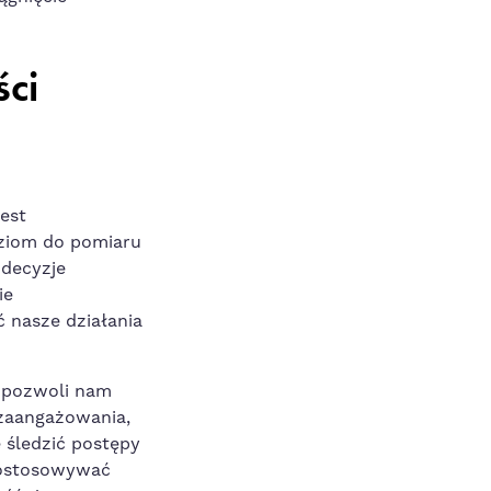
ści
st⁢
dziom do pomiaru
decyzje
ie
‍ nasze działania​
 ⁢pozwoli nam
zaangażowania,​
⁣śledzić ‍postępy
dostosowywać