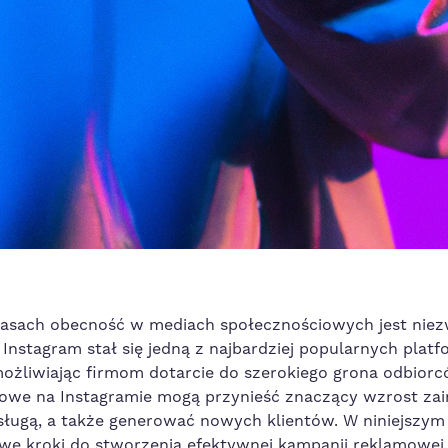
zasach obecność w ⁣mediach społecznościowych jest​ niez
Instagram stał się jedną z najbardziej popularnych​ plat
ożliwiając firmom dotarcie do szerokiego grona odbior
we na Instagramie mogą przynieść znaczący‌ wzrost​ za
ługą, a także generować nowych klientów. W niniejszym
e kroki do stworzenia efektywnej kampanii reklamowej 