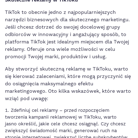
Skuteczne reklamy w TikToku
TikTok⁢ to⁣ obecnie jedno‌ z najpopularniejszych
narzędzi biznesowych dla skutecznego marketingu.
Jeśli chcesz dotrzeć ‌do swojej⁣ docelowej grupy
odbiorców w‍ innowacyjny i ​angażujący sposób, to
platforma TikTok jest idealnym miejscem dla Twojej
reklamy. Oferuje ona wiele możliwości w celu
promocji Twojej marki, ⁢produktów i usług.
Aby stworzyć skuteczną reklamę w TikToku,⁢ warto
się kierować zaleceniami, które​ mogą ‌przyczynić się
do osiągnięcia maksymalnego efektu
marketingowego.⁣ Oto kilka wskazówek, które warto
wziąć pod uwagę:
Zdefiniuj cel reklamy – przed rozpoczęciem
tworzenia kampanii reklamowej w TikToku, warto
jasno określić, jakie cele chcesz osiągnąć. Czy chcesz
zwiększyć świadomość marki, generować ruch na
stronie ‍internetowej, zwiększyć liczbę subskrybentów