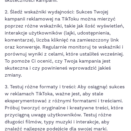
skuteczności kampanii.
2. ⁤Śledź wskaźniki wydajności: Sukces Twojej
kampanii reklamowej na TikToku można mierzyć
poprzez różne wskaźniki, takie jak ilość wyświetleń,
interakcje użytkowników (lajki, udostępnienia,
komentarze), liczba kliknięć na zamieszczony link
oraz konwersje. Regularnie ​monitoruj te wskaźniki i​
porównuj wyniki z celami, które ustaliłeś wcześniej.
To pomoże Ci ocenić, czy Twoja kampania jest
⁣skuteczna i czy ⁤powinieneś wprowadzić jakieś
zmiany.
3. Testuj różne ‌formaty i treści: Aby osiągnąć ​sukces
w‌ reklamach TikToka,​ ważne jest, aby stale
eksperymentować z różnymi ‍formatami i treściami.
Próbuj tworzyć oryginalne i kreatywne treści,
które
przyciągną ‌uwagę użytkowników
. Testuj różne
długości filmów, ⁤typy muzyki ‌i interakcje, aby
znaleźć najlepsze podejście dla ⁣swojej ‍marki.