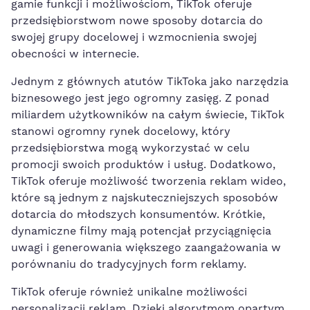
gamie funkcji i możliwościom, TikTok oferuje
przedsiębiorstwom​ nowe sposoby dotarcia do
swojej grupy docelowej i wzmocnienia swojej
obecności w internecie.
Jednym z głównych atutów TikToka jako ‍narzędzia
biznesowego⁢ jest‍ jego ‌ogromny zasięg. Z ponad‍
miliardem użytkowników na całym‌ świecie, TikTok
stanowi ogromny‌ rynek docelowy, który
przedsiębiorstwa⁣ mogą wykorzystać w celu
promocji swoich produktów i usług. Dodatkowo,
TikTok oferuje możliwość tworzenia⁣ reklam wideo,⁢
które są jednym z najskuteczniejszych sposobów
dotarcia​ do młodszych konsumentów. Krótkie,
dynamiczne filmy mają potencjał przyciągnięcia⁤
uwagi ⁢i generowania większego zaangażowania w
porównaniu do tradycyjnych form reklamy.
TikTok oferuje również⁤ unikalne ​możliwości
personalizacji reklam. Dzięki algorytmom opartym