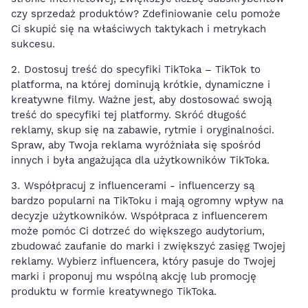
czy sprzedaż produktów? Zdefiniowanie celu​ pomoże
Ci skupić się na właściwych taktykach ⁤i metrykach
sukcesu.
Dostosuj‍ treść do specyfiki TikToka⁣ – TikTok to
platforma, na której dominują krótkie, dynamiczne i
kreatywne filmy. Ważne jest, aby ‍dostosować swoją
treść do specyfiki tej⁤ platformy. Skróć długość
‍reklamy,​ skup się⁢ na zabawie, rytmie i oryginalności.
Spraw, ⁢aby Twoja reklama wyróżniała się spośród‍
innych ​i była angażująca⁣ dla użytkowników TikToka.
Współpracuj z influencerami -⁢ influencerzy są
bardzo ⁢popularni‌ na TikToku⁣ i mają ogromny wpływ⁣ na
decyzje użytkowników. Współpraca z influencerem
może pomóc Ci dotrzeć do większego audytorium,
zbudować zaufanie do ‌marki i zwiększyć zasięg Twojej
reklamy. Wybierz influencera, ‌który pasuje do Twojej
marki i⁤ proponuj mu ‍wspólną‌ akcję lub promocję
produktu w formie⁤ kreatywnego TikToka.