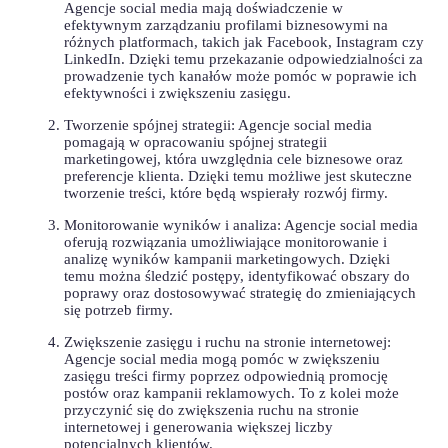
Agencje⁤ social media mają doświadczenie w
efektywnym zarządzaniu​ profilami biznesowymi‍ na
różnych platformach, takich jak Facebook, Instagram czy
⁣LinkedIn. Dzięki ‍temu przekazanie odpowiedzialności za
prowadzenie tych kanałów może pomóc ⁣w poprawie ich
efektywności ⁤i⁢ zwiększeniu zasięgu.
Tworzenie spójnej strategii: Agencje social media
pomagają w opracowaniu spójnej strategii
marketingowej, która uwzględnia cele biznesowe oraz
preferencje klienta. Dzięki temu możliwe jest skuteczne⁣
tworzenie treści, które będą wspierały rozwój firmy.
Monitorowanie ⁤wyników i analiza: Agencje social media
oferują rozwiązania umożliwiające monitorowanie i
analizę wyników ‌kampanii ⁤marketingowych. Dzięki
temu można śledzić postępy, identyfikować obszary do
‍poprawy oraz dostosowywać strategię do zmieniających
się potrzeb firmy.
Zwiększenie zasięgu i ruchu na stronie internetowej:
Agencje social media mogą pomóc w zwiększeniu
zasięgu​ treści firmy ⁤poprzez odpowiednią promocję
postów ​oraz kampanii reklamowych. To z kolei może
przyczynić się do zwiększenia ruchu na stronie⁤
internetowej i generowania⁢ większej liczby
⁤potencjalnych klientów.