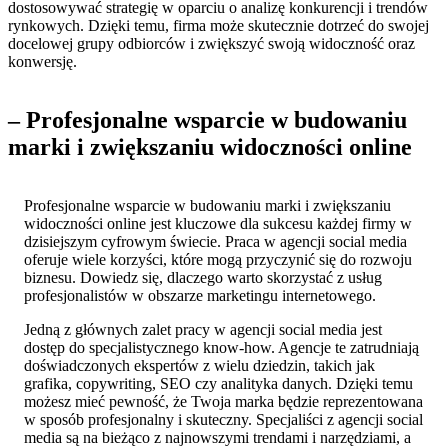
dostosowywać strategię w oparciu o analizę konkurencji i ⁤trendów
⁢rynkowych. Dzięki temu, firma może⁣ skutecznie dotrzeć do swojej
‍docelowej grupy odbiorców i zwiększyć swoją widoczność oraz
konwersję.
– Profesjonalne⁢ wsparcie w ‍budowaniu
marki ‍i zwiększaniu widoczności online
Profesjonalne wsparcie w budowaniu marki i zwiększaniu
widoczności online jest kluczowe dla sukcesu każdej firmy w
dzisiejszym cyfrowym świecie. Praca w agencji⁤ social media
oferuje wiele korzyści, ‍które ⁤mogą przyczynić się do ‍rozwoju⁣
biznesu. Dowiedz się, dlaczego warto skorzystać z usług
profesjonalistów w obszarze marketingu internetowego.
Jedną z głównych zalet pracy w agencji social media jest
dostęp⁣ do specjalistycznego know-how. Agencje te ⁢zatrudniają
doświadczonych ekspertów‌ z wielu dziedzin, takich jak
grafika, copywriting, SEO czy‍ analityka danych. Dzięki temu⁢
możesz mieć pewność, ⁢że Twoja marka będzie reprezentowana
w sposób profesjonalny i skuteczny. Specjaliści z agencji social‍
media są na bieżąco⁤ z najnowszymi trendami i narzędziami, a