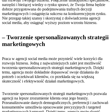
dla rozwoju Twojego biznesu. Połączenie⁣ umiejętności specjalistów,⁣
narzędzi i⁣ bieżącej wiedzy o ⁢rynku ⁢sprawi, że Twoja firma będzie
dobrze ⁢przygotowana ‍do⁢ podejmowania trafnych decyzji​
marketingowych i osiągnięcia sukcesu na konkurencyjnym rynku.⁢
Nie⁢ przegap takiej szansy ⁢i skorzystaj z ​doświadczenia agencji
social media, aby osiągnąć wyższy poziom ⁤wzrostu biznesu.
– Tworzenie spersonalizowanych ​strategii
marketingowych
Praca ‍w agencji social media może przynieść wiele korzyści ​dla
rozwoju biznesu. Jedną z najważniejszych zalet​ jest możliwość
tworzenia spersonalizowanych strategii​ marketingowych. Dzięki⁣
temu, agencja może dokładnie dopasować‌ swoje działania do⁤
potrzeb i oczekiwań klientów, co przekłada się na większą
skuteczność i efektywność działań marketingowych.
Tworzenie ‌spersonalizowanych strategii marketingowych pozwala
agencji na lepsze zrozumienie klienta oraz ⁢jego branży.
Przeanalizowanie danych demograficznych, preferencji i zachowań⁢
konsumentów umożliwia ​opracowanie​ precyzyjnych i ‍targeted
marketingowych kampanii. ⁤Dzięki‍ temu, agencja może skupić