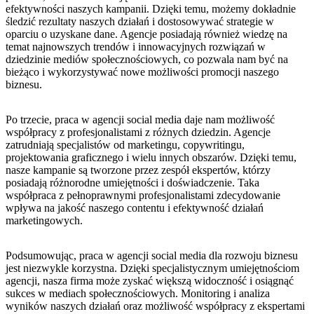
efektywności naszych kampanii. Dzięki temu, możemy⁣ dokładnie
śledzić rezultaty naszych działań i dostosowywać strategie ⁣w
oparciu o uzyskane dane. Agencje posiadają również wiedzę na
⁣temat najnowszych trendów i innowacyjnych rozwiązań w
dziedzinie ⁣mediów ⁣społecznościowych, co pozwala nam być na
bieżąco i wykorzystywać​ nowe możliwości promocji naszego
biznesu.
Po ⁢trzecie, praca w agencji social media daje nam możliwość
współpracy⁤ z profesjonalistami z‍ różnych dziedzin. Agencje
zatrudniają ⁤specjalistów od marketingu, copywritingu,
projektowania graficznego i ‍wielu⁤ innych obszarów. ⁢Dzięki⁣ temu,
nasze kampanie są tworzone przez ⁣zespół ekspertów, którzy
posiadają różnorodne umiejętności ⁤i doświadczenie. Taka
współpraca z pełnoprawnymi profesjonalistami zdecydowanie
wpływa na jakość naszego contentu i efektywność działań
marketingowych.
Podsumowując, praca w agencji social media dla rozwoju biznesu
jest niezwykle korzystna. Dzięki specjalistycznym umiejętnościom
agencji,​ nasza firma może zyskać większą widoczność i osiągnąć
sukces w mediach społecznościowych. Monitoring i analiza
wyników naszych działań oraz⁤ możliwość współpracy z ekspertami