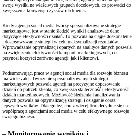
swoje​ wysiłki na właściwych​ grupach docelowych, co prowadzi do
zwiększenia⁣ konwersji i zysków dla klienta.
Kiedy agencja social media ‍tworzy spersonalizowane strategie
marketingowe, jest w stanie śledzić ​wyniki ⁢i analizować⁢ dane
‌dotyczące efektywności działań. To pozwala na ⁣ciągłe doskonalenie
i dostosowywanie⁢ strategii w celu maksymalizacji rezultatów.
Wprowadzanie optymalizacji opartych na analityce danych pozwala
na zwiększenie efektywności kampanii marketingowych, co
przynosi korzyści zarówno agencji, jak i ⁢klientowi.
Podsumowując, praca w agencji social‍ media ⁤dla‍ rozwoju biznesu
ma⁢ wiele ​zalet.‍ Tworzenie spersonalizowanych strategii
marketingowych pozwala agencji na precyzyjne dopasowanie
działań do potrzeb klienta, co zwiększa skuteczność i efektywność
działań marketingowych. Możliwość śledzenia i analizowania
danych pozwala ‍na optymalizację⁢ strategii i ⁣osiąganie coraz
lepszych wyników. Dlatego też, coraz‍ więcej firm decyduje się na
współpracę z agencjami social media w celu efektywnego rozwoju
swojego biznesu.
– Monitorowanie wyników i