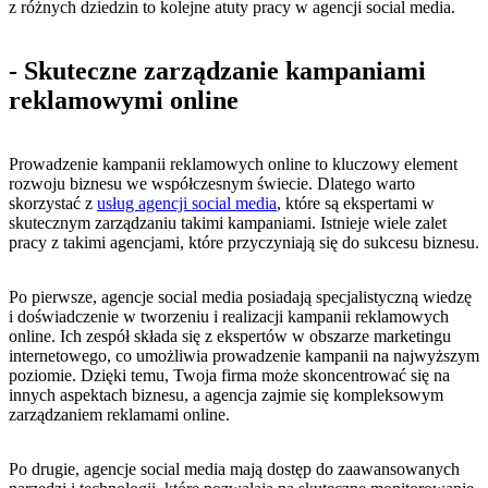
z różnych dziedzin to kolejne ⁣atuty ‍pracy w agencji social media.
-‍ Skuteczne ‍zarządzanie kampaniami
reklamowymi⁣ online
Prowadzenie⁢ kampanii reklamowych online ‍to kluczowy element​
rozwoju biznesu we współczesnym świecie. Dlatego ‍warto
skorzystać ‍z
usług agencji ‌social​ media
, które są ekspertami w
skutecznym zarządzaniu⁣ takimi kampaniami. Istnieje wiele⁤ zalet
pracy z takimi agencjami, które ‍przyczyniają się ‍do ‍sukcesu biznesu.
Po pierwsze, agencje social media posiadają specjalistyczną wiedzę
i ‌doświadczenie‌ w tworzeniu⁣ i realizacji kampanii reklamowych
online. Ich zespół składa ‍się​ z ⁢ekspertów w obszarze⁢ marketingu
internetowego, co umożliwia prowadzenie‍ kampanii ⁤na najwyższym
poziomie. Dzięki temu,⁢ Twoja firma może skoncentrować się na
⁣innych aspektach‍ biznesu, a agencja zajmie⁢ się kompleksowym
zarządzaniem reklamami ⁤online.
Po drugie,​ agencje social⁣ media mają dostęp do zaawansowanych