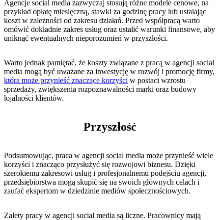
Agencje⁣ social media zazwyczaj stosują różne modele cenowe, na
przykład opłatę miesięczną, stawki za godzinę pracy lub ustalając‍
koszt ⁣w zależności od zakresu działań. Przed współpracą warto
omówić dokładnie ⁤zakres usług ‌oraz ustalić⁤ warunki ‍finansowe, ⁤aby⁢
uniknąć ewentualnych‍ nieporozumień​ w ⁤przyszłości.
Warto jednak pamiętać, że koszty związane z pracą​ w agencji⁤ social
media mogą być uważane za inwestycję w rozwój i promocję firmy,
która może przynieść znaczące korzyści
w postaci wzrostu
sprzedaży,​ zwiększenia rozpoznawalności marki oraz budowy⁢
lojalności klientów.
Przyszłość
Podsumowując, praca w agencji ⁢social media może‍ przynieść ⁢wiele
korzyści i znacząco przysłużyć się rozwojowi biznesu. Dzięki
szerokiemu zakresowi usług i‍ profesjonalnemu podejściu agencji,
⁢przedsiębiorstwa mogą skupić się na swoich głównych celach ‍i
zaufać ekspertom w dziedzinie mediów społecznościowych.
Zalety pracy w‍ agencji ⁤social media są liczne. Pracownicy mają ​