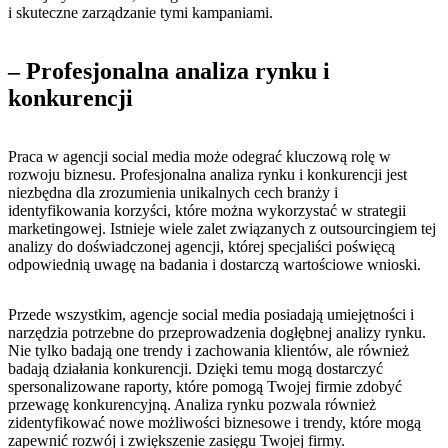
i skuteczne zarządzanie tymi kampaniami.
– Profesjonalna analiza rynku i
konkurencji
Praca w ‍agencji social ⁢media może odegrać kluczową rolę w
rozwoju biznesu. Profesjonalna analiza rynku i konkurencji jest
niezbędna dla zrozumienia unikalnych cech branży i⁤
identyfikowania korzyści, które można wykorzystać ⁢w strategii
marketingowej. Istnieje wiele zalet⁤ związanych z outsourcingiem ​tej
analizy do‍ doświadczonej agencji, której ‌specjaliści ⁣poświęcą
odpowiednią uwagę na badania ​i dostarczą wartościowe wnioski.
Przede ‍wszystkim, agencje social media ⁤posiadają umiejętności i
narzędzia potrzebne do przeprowadzenia dogłębnej analizy ​rynku.⁢
Nie tylko badają one trendy ⁣i zachowania klientów, ale również
badają działania konkurencji. Dzięki temu mogą dostarczyć
spersonalizowane raporty, które pomogą Twojej firmie zdobyć
przewagę konkurencyjną. Analiza rynku pozwala również⁤
zidentyfikować nowe możliwości biznesowe i trendy, ⁤które mogą
zapewnić rozwój i zwiększenie zasięgu Twojej firmy.