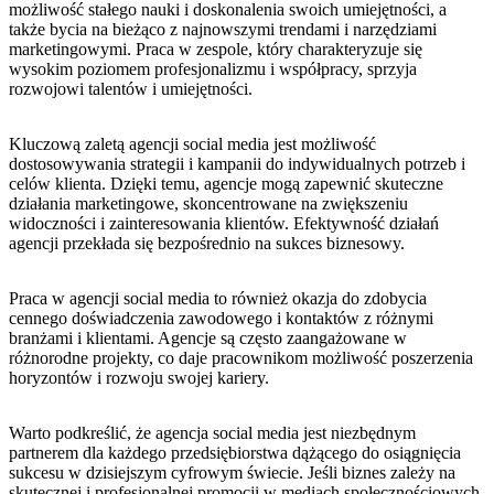
możliwość stałego nauki i doskonalenia⁣ swoich ⁣umiejętności,⁢ a
także bycia ‍na bieżąco z najnowszymi trendami i narzędziami
marketingowymi. Praca w‍ zespole, ⁤który charakteryzuje się
wysokim poziomem profesjonalizmu i współpracy, sprzyja
rozwojowi ⁣talentów i umiejętności.
Kluczową zaletą agencji social media jest‌ możliwość
⁢dostosowywania strategii ⁤i kampanii do indywidualnych potrzeb ​i
celów klienta. Dzięki temu, agencje mogą zapewnić skuteczne
działania marketingowe,⁣ skoncentrowane na⁢ zwiększeniu
widoczności i zainteresowania klientów. Efektywność działań
agencji przekłada się bezpośrednio na sukces⁢ biznesowy.
Praca​ w ⁤agencji⁢ social media ‌to również okazja do zdobycia
cennego doświadczenia zawodowego‍ i kontaktów ⁢z ⁣różnymi‌
branżami i klientami. Agencje są często zaangażowane‌ w
różnorodne ⁢projekty, co daje pracownikom możliwość poszerzenia
‍horyzontów i rozwoju swojej kariery.
Warto podkreślić, że agencja⁣ social media jest niezbędnym
partnerem dla każdego przedsiębiorstwa dążącego do osiągnięcia
sukcesu w dzisiejszym cyfrowym świecie. Jeśli biznes zależy na
⁢skutecznej i profesjonalnej promocji w mediach społecznościowych,