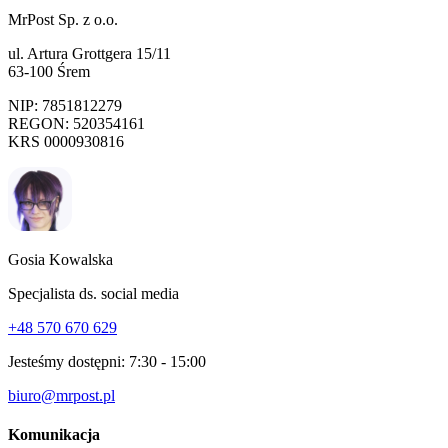
MrPost Sp. z o.o.
ul. Artura Grottgera 15/11
63-100 Śrem
NIP: 7851812279
REGON: 520354161
KRS 0000930816
Gosia Kowalska
Specjalista ds. social media
+48 570 670 629
Jesteśmy dostępni:
7:30 - 15:00
biuro@mrpost.pl
Komunikacja