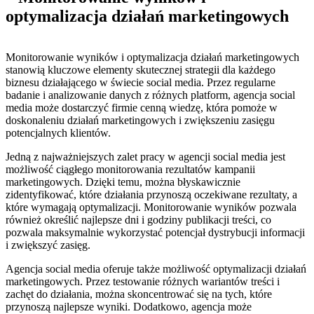
optymalizacja działań marketingowych
Monitorowanie wyników i⁣ optymalizacja działań‌ marketingowych
⁤stanowią kluczowe elementy skutecznej strategii dla każdego
biznesu działającego ⁣w świecie social media. Przez regularne
badanie i analizowanie danych z⁤ różnych ​platform, agencja social
media może dostarczyć firmie cenną wiedzę,‍ która pomoże w
doskonaleniu działań marketingowych i zwiększeniu zasięgu
potencjalnych klientów.
Jedną z najważniejszych ⁤zalet pracy w agencji social⁣ media ⁣jest ​
możliwość‍ ciągłego⁢ monitorowania​ rezultatów kampanii
marketingowych. Dzięki temu, można błyskawicznie
zidentyfikować, które ⁣działania przynoszą oczekiwane rezultaty,⁤ a⁤
które wymagają optymalizacji. Monitorowanie wyników pozwala
również określić najlepsze dni i godziny publikacji treści, co
pozwala maksymalnie ‍wykorzystać potencjał dystrybucji informacji
i zwiększyć zasięg.
Agencja social media oferuje także możliwość optymalizacji działań
marketingowych. Przez testowanie ‌różnych wariantów ​treści i
zachęt do działania, można skoncentrować się na tych,⁤ które
przynoszą najlepsze wyniki. Dodatkowo, agencja ‍może