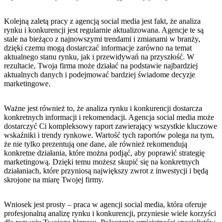
Kolejną ‍zaletą pracy z agencją social media ⁤jest fakt, że analiza⁤
rynku⁢ i konkurencji jest regularnie aktualizowana. Agencje te są
stale na bieżąco z najnowszymi trendami i ⁢zmianami w branży,
dzięki ⁤czemu mogą dostarczać informacje zarówno na temat
aktualnego stanu⁢ rynku, jak i przewidywań na‍ przyszłość. W
rezultacie, Twoja firma ⁢może działać na podstawie najbardziej
aktualnych⁤ danych i podejmować bardziej świadome decyzje
marketingowe.
Ważne⁢ jest również to, że ​analiza rynku i konkurencji dostarcza
konkretnych informacji i rekomendacji. Agencja social media może
dostarczyć Ci kompleksowy raport zawierający wszystkie kluczowe​
wskaźniki i trendy rynkowe. Wartość tych ⁢raportów polega na tym,
że nie tylko prezentują one dane, ale również rekomendują
konkretne ⁢działania, które można podjąć, aby poprawić strategię
marketingową.⁣ Dzięki temu możesz ‍skupić ⁤się na konkretnych
działaniach, które​ przyniosą największy zwrot z ⁤inwestycji i będą
skrojone na miarę Twojej firmy.
Wniosek ⁣jest prosty – praca w ​agencji social⁢ media,⁤ która oferuje
profesjonalną analizę rynku‌ i konkurencji, przyniesie wiele korzyści