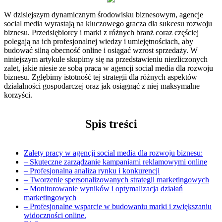
W dzisiejszym‌ dynamicznym środowisku biznesowym, agencje
social media wyrastają⁤ na kluczowego gracza ‍dla sukcesu rozwoju
biznesu. Przedsiębiorcy⁣ i marki ⁢z⁢ różnych branż ⁣coraz częściej⁣
polegają na ich profesjonalnej wiedzy i umiejętnościach, aby
budować ‌silną obecność online i osiągać wzrost ⁤sprzedaży. ​W
‍niniejszym artykule skupimy się na przedstawieniu ⁢niezliczonych
zalet, jakie niesie ze sobą praca‌ w agencji social ⁢media dla rozwoju
biznesu. Zgłębimy istotność ⁣tej strategii dla ‍różnych aspektów
działalności gospodarczej oraz jak osiągnąć z niej maksymalne‌
korzyści.
Spis treści
Zalety pracy w agencji social media ⁣dla rozwoju ⁣biznesu:
– Skuteczne‍ zarządzanie kampaniami reklamowymi online
– ⁤Profesjonalna‍ analiza rynku i konkurencji
– Tworzenie spersonalizowanych strategii marketingowych
– Monitorowanie wyników i‌ optymalizacja działań
marketingowych
– ⁤Profesjonalne wsparcie w budowaniu marki i zwiększaniu
widoczności⁣ online.