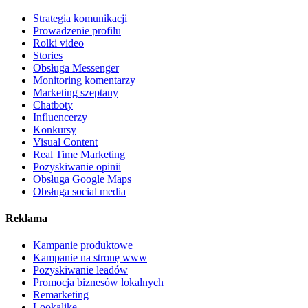
Strategia komunikacji
Prowadzenie profilu
Rolki video
Stories
Obsługa Messenger
Monitoring komentarzy
Marketing szeptany
Chatboty
Influencerzy
Konkursy
Visual Content
Real Time Marketing
Pozyskiwanie opinii
Obsługa Google Maps
Obsługa social media
Reklama
Kampanie produktowe
Kampanie na stronę www
Pozyskiwanie leadów
Promocja biznesów lokalnych
Remarketing
Lookalike