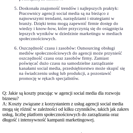
Doskonała znajomość trendów i najlepszych praktyk:
Pracownicy agencji ⁤social media są na ⁣bieżąco ‌z
⁣najnowszymi trendami, narzędziami i strategiami w
branży. Dzięki ⁣temu mogą zapewnić firmie dostęp do
wiedzy ⁣i know-how, które przyczynią ‍się do osiągnięcia
lepszych wyników w dziedzinie ⁢marketingu w⁤ mediach
społecznościowych.
Oszczędność czasu i⁢ zasobów: Outsourcing ⁣obsługi
mediów społecznościowych​ do​ agencji może przynieść
oszczędność czasu⁣ oraz zasobów firmy. Zamiast
poświęcać dużo czasu na ​samodzielne zarządzanie
kanałami social‍ media, przedsiębiorstwo może​ skupić się
na świadczeniu usług lub produkcji, a pozostawić ​
promocję w rękach​ specjalistów.
Q: Jakie są koszty pracując w agencji social media dla ​rozwoju
biznesu?
A: Koszty związane z korzystaniem ‍z usług agencji social ⁤media
mogą się różnić​ w zależności od kilku czynników, takich jak zakres
usług, liczbę platform społecznościowych do zarządzania oraz
długość i intensywność ‍kampanii marketingowej.