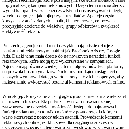
narzędzi i technologii, które pozwalają na skuteczne⁢ monitorowanie
i ⁢optymalizację kampanii reklamowych. Dzięki ‍temu można śledzić
wyniki kampanii w czasie​ rzeczywistym i‌ dostosowywać strategię
w celu osiągnięcia jak najlepszych rezultatów. Agencje często
korzystają z analiz danych i analityki ⁢internetowej, co pozwala
precyzyjnie docierać do właściwej grupy odbiorców i zwiększać
efektywność reklam.
Po ‌trzecie, agencje social media zwykle mają bliskie relacje⁤ z
platformami reklamowymi, ​takimi jak ​Facebook Ads czy Google
Ads. Dzięki temu mają dostęp do najnowszych narzędzi i funkcji
reklamowych, które mogą być wykorzystane w kampaniach.
Agencje mają również ⁤wiedzę na temat algorytmów tych platform,
co pozwala im zoptymalizować reklamy pod kątem osiągnięcia
lepszych wyników. Dlatego warto skorzystać ‍z ich ekspertyzy, ‌aby
maksymalnie wykorzystać potencjał ⁣kampanii reklamowych online.
Wnioskując, korzystanie z usług ‍agencji social media ma wiele zalet
dla rozwoju⁤ biznesu. Ekspertyczna wiedza i doświadczenie,
zaawansowane narzędzia i możliwość dostępu do najnowszych
funkcji reklamowych to ⁤tylko niektóre z powodów, dla których
warto skorzystać ⁤z pomocy takich agencji. Prowadzenie kampanii ​
reklamowych online jest kluczowe dla osiągnięcia‌ sukcesu w
dzisiejszym świecie, dlatego warto zainwestować w zaawansowane