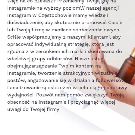
Więc na co czekasz? Przenieśmy Twoją grę na
Instagramie na wyższy poziomW naszej agencji
Instagram w Częstochowie mamy wiedzę i
doświadczenie, aby skutecznie promować Ciebie
lub Twoją firmę w mediach społecznościowych.
Ściśle współpracujemy z naszymi klientami, aby
opracować indywidualną strategię, która jest
zgodna z wizerunkiem ich marki i skierowana do
właściwej grupy odbiorców. Nasze usługi
obejmujązarządzanie Twoim kontem na
Instagramie, tworzenie atrakcyjnych wizualnie
postów, angażowanie się w działania followersów
i analizowanie spostrzeżeń w celu ciągłej poprawy
wydajności. Pozwól nam pomóc zwiększyć Twoją
obecność na Instagramie i przyciągnąć więcej
uwagi do Twojej firmy