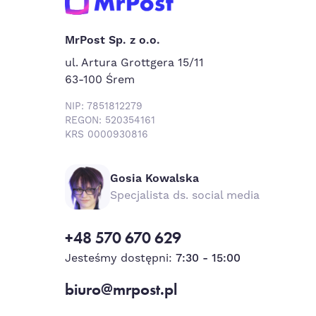
MrPost Sp. z o.o.
ul. Artura Grottgera 15/11
63-100 Śrem
NIP: 7851812279
REGON: 520354161
KRS 0000930816
Gosia Kowalska
Specjalista ds. social media
+48 570 670 629
Jesteśmy dostępni:
7:30 - 15:00
biuro@mrpost.pl