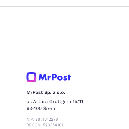
MrPost Sp. z o.o.
ul. Artura Grottgera 15/11
63-100 Śrem
NIP: 7851812279
REGON: 520354161