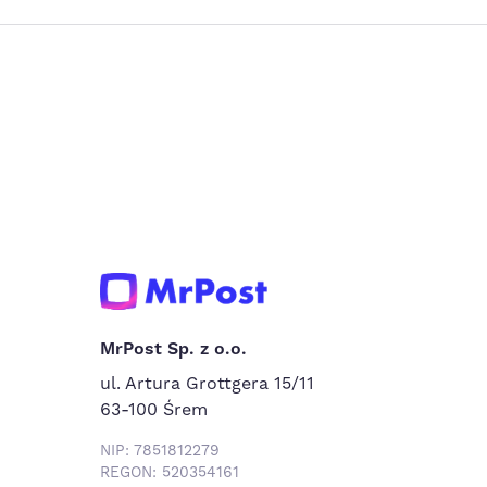
MrPost Sp. z o.o.
ul. Artura Grottgera 15/11
63-100 Śrem
NIP: 7851812279
REGON: 520354161