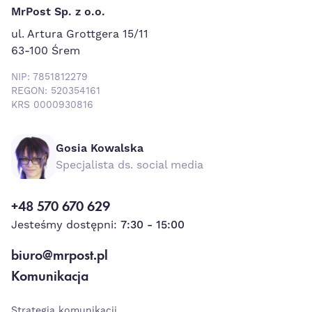
MrPost Sp. z o.o.
ul. Artura Grottgera 15/11
63-100 Śrem
NIP: 7851812279
REGON: 520354161
KRS 0000930816
Gosia Kowalska
Specjalista ds. social media
+48 570 670 629
Jesteśmy dostępni:
7:30 - 15:00
biuro@mrpost.pl
Komunikacja
Strategia komunikacji