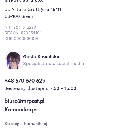
MrPost Sp. z o.o.
ul. Artura Grottgera 15/11
63-100 Śrem
NIP: 7851812279
REGON: 520354161
KRS 0000930816
Gosia Kowalska
Specjalista ds. social media
+48 570 670 629
Jesteśmy dostępni:
7:30 - 15:00
biuro@mrpost.pl
Komunikacja
Strategia komunikacji