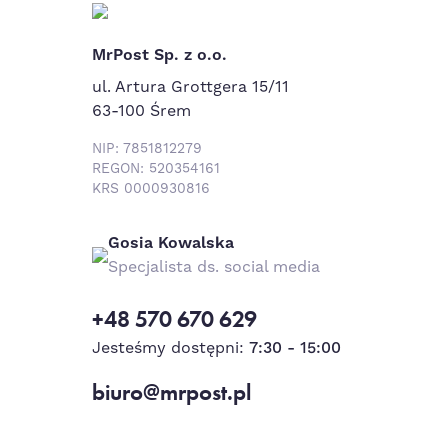
MrPost Sp. z o.o.
ul. Artura Grottgera 15/11
63-100 Śrem
NIP: 7851812279
REGON: 520354161
KRS 0000930816
Gosia Kowalska
Specjalista ds. social media
+48 570 670 629
Jesteśmy dostępni:
7:30 - 15:00
biuro@mrpost.pl