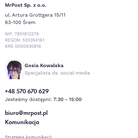
MrPost Sp. z o.o.
ul. Artura Grottgera 15/11
63-100 Śrem
NIP: 7851812279
REGON: 520354161
KRS 0000930816
Gosia Kowalska
Specjalista ds. social media
+48 570 670 629
Jesteśmy dostępni:
7:30 - 15:00
biuro@mrpost.pl
Komunikacja
Strategia komunikacji