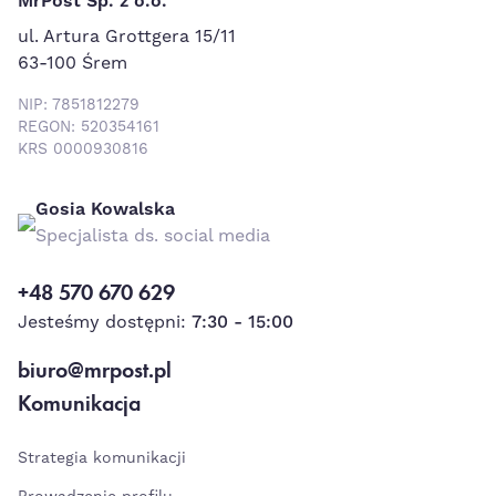
MrPost Sp. z o.o.
ul. Artura Grottgera 15/11
63-100 Śrem
NIP: 7851812279
REGON: 520354161
KRS 0000930816
Gosia Kowalska
Specjalista ds. social media
+48 570 670 629
Jesteśmy dostępni:
7:30 - 15:00
biuro@mrpost.pl
Komunikacja
Strategia komunikacji