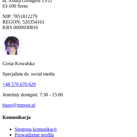
ul. Artura Grottgera 15/11
63-100 Śrem
NIP: 7851812279
REGON: 520354161
KRS 0000930816
Gosia Kowalska
Specjalista ds. social media
+48 570 670 629
Jesteśmy dostępni:
7:30 - 15:00
biuro@mrpost.pl
Komunikacja
Strategia komunikacji
Prowadzenie profilu