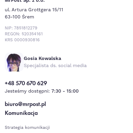
MrPost Sp. z o.o.
ul. Artura Grottgera 15/11
63-100 Śrem
NIP: 7851812279
REGON: 520354161
KRS 0000930816
Gosia Kowalska
Specjalista ds. social media
+48 570 670 629
Jesteśmy dostępni:
7:30 - 15:00
biuro@mrpost.pl
Komunikacja
Strategia komunikacji