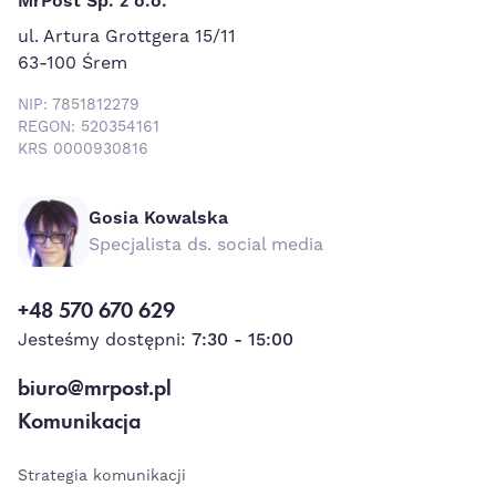
MrPost Sp. z o.o.
ul. Artura Grottgera 15/11
63-100 Śrem
NIP: 7851812279
REGON: 520354161
KRS 0000930816
Gosia Kowalska
Specjalista ds. social media
+48 570 670 629
Jesteśmy dostępni:
7:30 - 15:00
biuro@mrpost.pl
Komunikacja
Strategia komunikacji