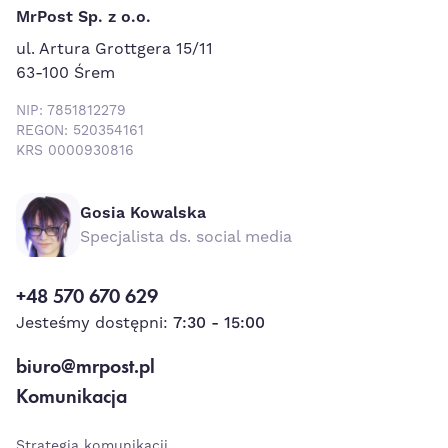
MrPost Sp. z o.o.
ul. Artura Grottgera 15/11
63-100 Śrem
NIP: 7851812279
REGON: 520354161
KRS 0000930816
Gosia Kowalska
Specjalista ds. social media
+48 570 670 629
Jesteśmy dostępni:
7:30 - 15:00
biuro@mrpost.pl
Komunikacja
Strategia komunikacji