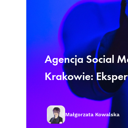
Agencja Social M
Krakowie: Eksper
Małgorzata Kowalska