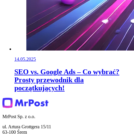
14.05.2025
SEO vs. Google Ads – Co wybrać?
Prosty przewodnik dla
początkujących!
MrPost Sp. z o.o.
ul. Artura Grottgera 15/11
63-100 Śrem