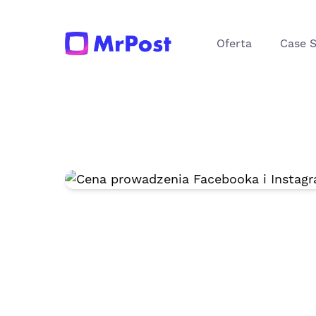
Instagrama w biz
Oferta
Case 
Małgorzata Kowalska