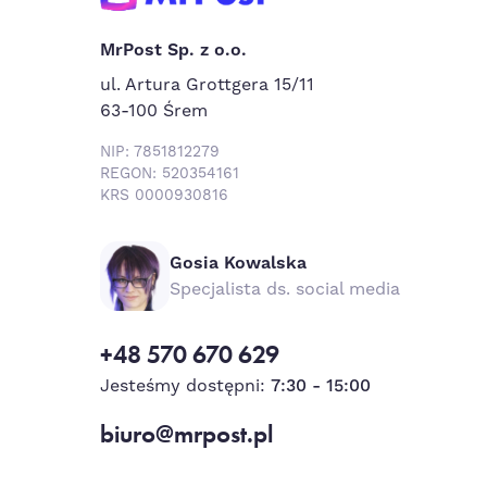
MrPost Sp. z o.o.
ul. Artura Grottgera 15/11
63-100 Śrem
NIP: 7851812279
REGON: 520354161
KRS 0000930816
Gosia Kowalska
Specjalista ds. social media
+48 570 670 629
Jesteśmy dostępni:
7:30 - 15:00
biuro@mrpost.pl