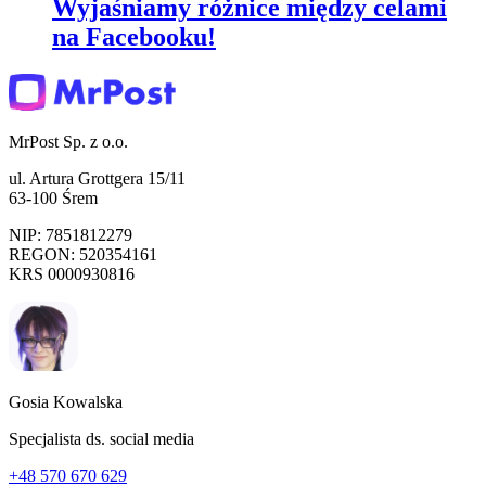
Wyjaśniamy różnice między celami
na Facebooku!
MrPost Sp. z o.o.
ul. Artura Grottgera 15/11
63-100 Śrem
NIP: 7851812279
REGON: 520354161
KRS 0000930816
Gosia Kowalska
Specjalista ds. social media
+48 570 670 629