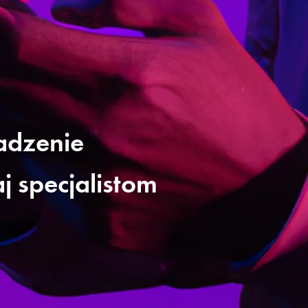
dzenie
j specjalistom