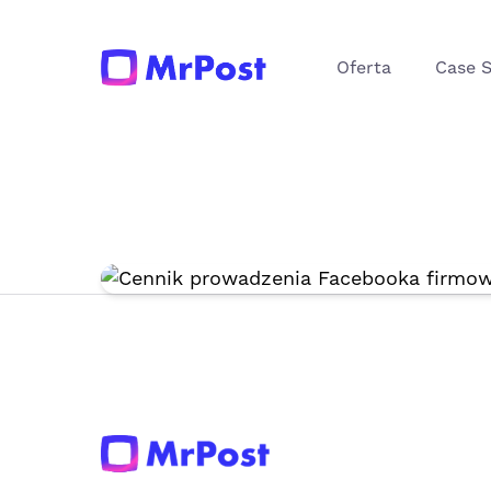
efektywnej promo
Oferta
Case 
Małgorzata Kowalska