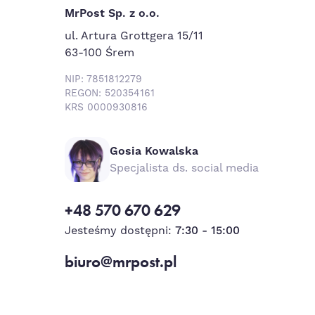
MrPost Sp. z o.o.
ul. Artura Grottgera 15/11
63-100 Śrem
NIP: 7851812279
REGON: 520354161
KRS 0000930816
Gosia Kowalska
Specjalista ds. social media
+48 570 670 629
Jesteśmy dostępni:
7:30 - 15:00
biuro@mrpost.pl