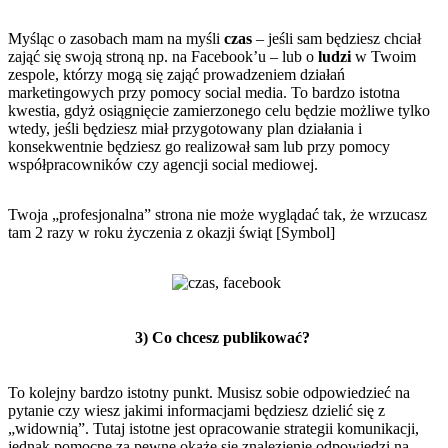
Myśląc o zasobach mam na myśli
czas
– jeśli sam będziesz chciał
zająć się swoją stroną np. na Facebook’u – lub o
ludzi
w Twoim
zespole, którzy mogą się zająć prowadzeniem działań
marketingowych przy pomocy social media. To bardzo istotna
kwestia, gdyż osiągnięcie zamierzonego celu będzie możliwe tylko
wtedy, jeśli będziesz miał przygotowany plan działania i
konsekwentnie będziesz go realizował sam lub przy pomocy
współpracowników czy agencji social mediowej.
Twoja „profesjonalna” strona nie może wyglądać tak, że wrzucasz
tam 2 razy w roku życzenia z okazji świąt [Symbol]
3) Co chcesz publikować?
To kolejny bardzo istotny punkt. Musisz sobie odpowiedzieć na
pytanie czy wiesz jakimi informacjami będziesz dzielić się z
„widownią”. Tutaj istotne jest opracowanie strategii komunikacji,
jednak pomocne za pewne okaże się znalezienie odpowiedzi na