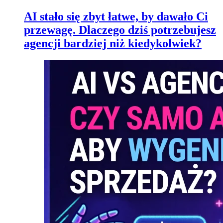
AI stało się zbyt łatwe, by dawało Ci
przewagę. Dlaczego dziś potrzebujesz
agencji bardziej niż kiedykolwiek?