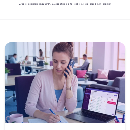
Źródło: socialpress.pl/2024/07/spoofing-co-to-jest-i-jak-sie-przed-nim-bronic/