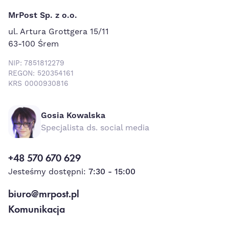
MrPost Sp. z o.o.
ul. Artura Grottgera 15/11
63-100 Śrem
NIP: 7851812279
REGON: 520354161
KRS 0000930816
Gosia Kowalska
Specjalista ds. social media
+48 570 670 629
Jesteśmy dostępni:
7:30 - 15:00
biuro@mrpost.pl
Komunikacja