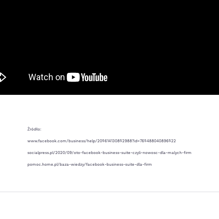
Źródło:
www.facebook.com/business/help/205614130852988?id=765488040896522
socialpress.pl/2020/09/oto-facebook-business-suite-czyli-nowosc-dla-malych-firm
pomoc.home.pl/baza-wiedzy/facebook-business-suite-dla-firm