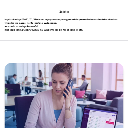
Źródło:
kapitanhack.pl/2023/02/14/nieskategoryzowane/uwaga-na-falszywe-wiadomosci-od-facebooka-
twierdza-ze-nasze-konto-zostalo-wylaczone/
aruszenia zasad społeczności
niebezpiecznik.pl/post/uwaga-na-wiadomosci-od-facebooka-meta/