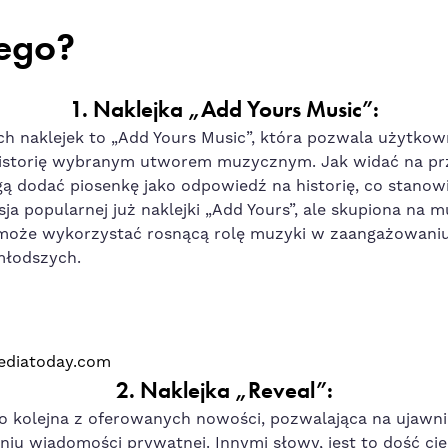
ego?
1. Naklejka „Add Yours Music”
:
h naklejek to „Add Yours Music”, która pozwala użytko
istorię wybranym utworem muzycznym. Jak widać na prz
 dodać piosenkę jako odpowiedź na historię, co stano
rsja popularnej już naklejki „Add Yours”, ale skupiona na m
może wykorzystać rosnącą rolę muzyki w zaangażowani
młodszych.
ediatoday.com
2. Naklejka „Reveal”:
o kolejna z oferowanych nowości, pozwalająca na ujawni
niu wiadomości prywatnej. Innymi słowy, jest to dość ci