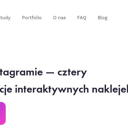
Study
Portfolio
O nas
FAQ
Blog
tagramie — cztery
je interaktywnych nakleje