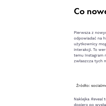
Co now
Pierwsza z nowyc
odpowiadać na h
użytkownicy mogą
interakcji. To we
temu Instagram 
zwłaszcza tych 
Źródło:
socialm
Naklejka
Reveal
t
dopiero po wysła