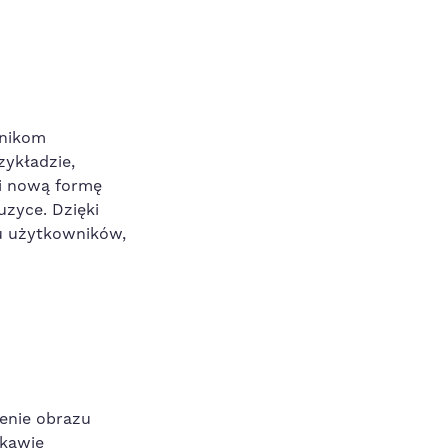
wnikom
ykładzie,
wi nową formę
uzyce. Dzięki
u użytkowników,
enie obrazu
ekawie