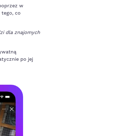
 poprzez w
 tego, co
zi dla znajomych
rywatną
tycznie po jej