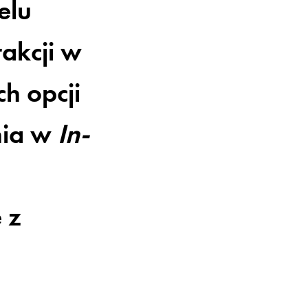
elu
akcji w
h opcji
nia w
In-
 z