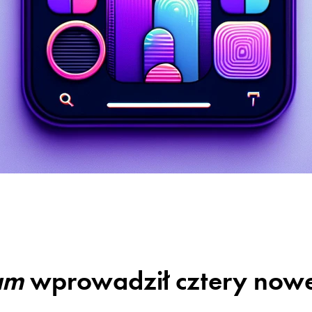
am
wprowadził cztery now