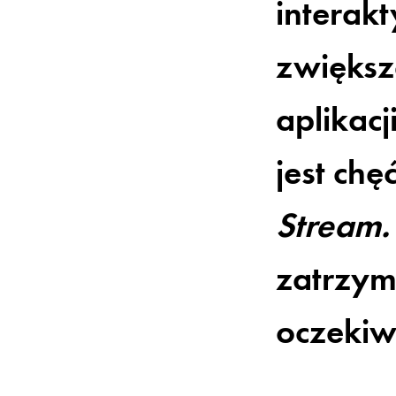
interak
zwiększ
aplikac
jest ch
Stream.
zatrzym
oczekiw