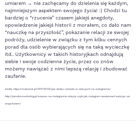
umiarem → nie zachęcamy do dzielenia się każdym,
najmniejszym aspektem swojego życia! :) Chodzi tu
bardziej o “rzucenie” czasem jakiejś anegdoty,
opowiedzenie jakiejś historii z morałem, co dało nam
“nauczkę na przyszłość”, pokazanie relacji ze swojej
podróży, udzielenie w związku z tym kilku cennych
porad dla osób wybierających się na taką wycieczkę
itd.. Użytkownicy w takich historyjkach odnajdują
siebie i swoje codzienne życie, przez co znów
możemy nawiązać z nimi lepszą relację i zbudować
zaufanie.
źródła https://mobirank.pl/2017/10/03/jak-dodac-ankiete-w-relacjach-na-instagramie/
http://jakrobicmarketing.pl/nowosc-na-instagramie-relacje-czyli-jak-instagram-postanowil-walczyc-ze-
snapchatem/