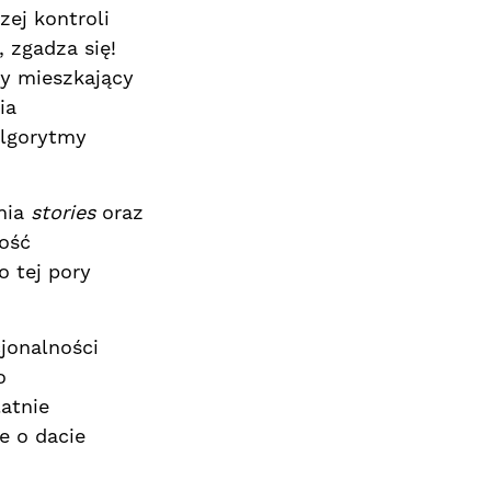
ej kontroli
 zgadza się!
cy mieszkający
ia
algorytmy
nia
stories
oraz
wość
o tej pory
jonalności
o
atnie
e o dacie