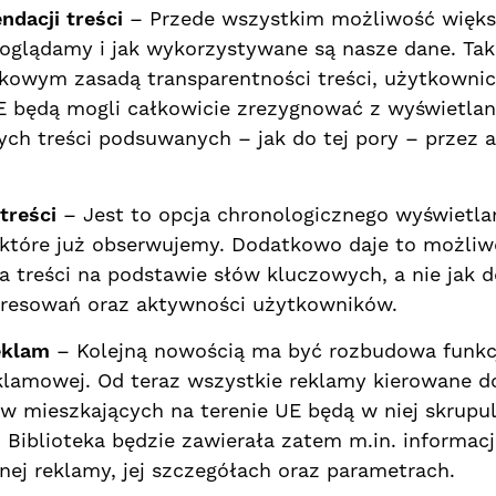
dacji treści
– Przede wszystkim możliwość większ
oglądamy i jak wykorzystywane są nasze dane. Tak,
tkowym zasadą transparentności treści, użytkowni
E będą mogli całkowicie zrezygnować z wyświetlan
ch treści podsuwanych – jak do tej pory – przez 
treści
– Jest to opcja chronologicznego wyświetla
i, które już obserwujemy. Dodatkowo daje to możli
 treści na podstawie słów kluczowych, a nie jak d
eresowań oraz aktywności użytkowników.
eklam
– Kolejną nowością ma być rozbudowa funkc
eklamowej. Od teraz wszystkie reklamy kierowane d
 mieszkających na terenie UE będą w niej skrupul
Biblioteka będzie zawierała zatem m.in. informacj
anej reklamy, jej szczegółach oraz parametrach.