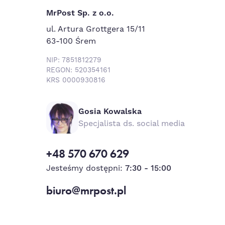
MrPost Sp. z o.o.
ul. Artura Grottgera 15/11
63-100 Śrem
NIP: 7851812279
REGON: 520354161
KRS 0000930816
Gosia Kowalska
Specjalista ds. social media
+48 570 670 629
Jesteśmy dostępni:
7:30 - 15:00
biuro@mrpost.pl