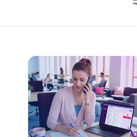
so
htt