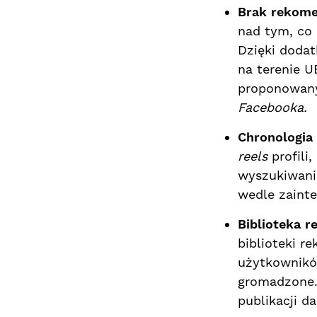
Brak rekomen
nad tym, co 
Dzięki doda
na terenie U
proponowany
Facebooka.
Chronologia 
reels
profil
wyszukiwania
wedle zaint
Biblioteka r
biblioteki r
użytkowników
gromadzone. 
publikacji d