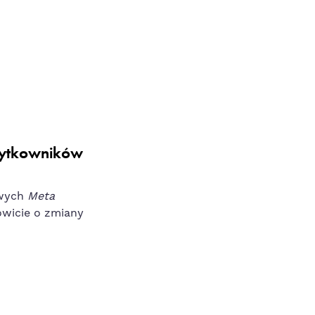
użytkowników
owych
Meta
owicie o zmiany