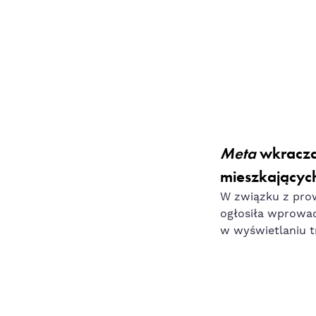
Meta
wkracza
mieszkających
W związku z pro
ogłosiła wprowad
w wyświetlaniu t