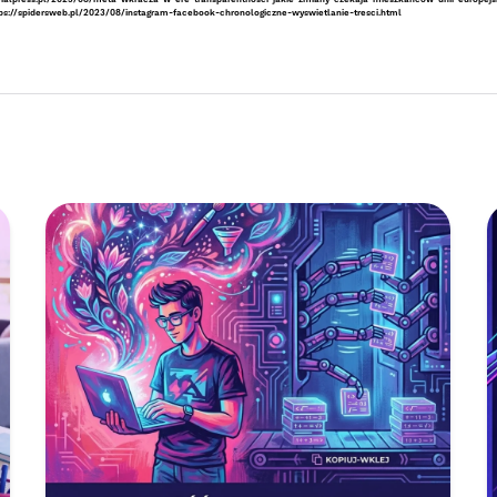
cialpress.pl/2023/08/meta-wkracza-w-ere-transparentnosci-jakie-zmiany-czekaja-mieszkancow-unii-europejsk
ps://spidersweb.pl/2023/08/instagram-facebook-chronologiczne-wyswietlanie-tresci.html