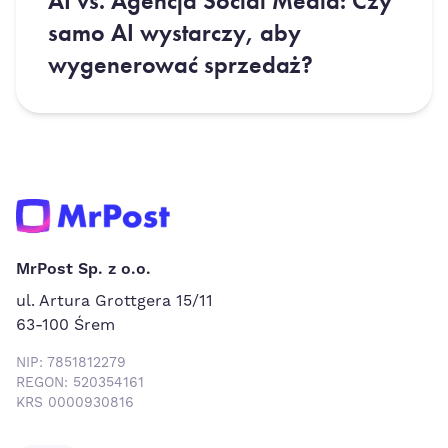
AI vs. Agencja Social Media: Czy
samo AI wystarczy, aby
wygenerować sprzedaż?
MrPost Sp. z o.o.
ul. Artura Grottgera 15/11
63-100 Śrem
NIP: 7851812279
REGON: 520354161
KRS 0000930816