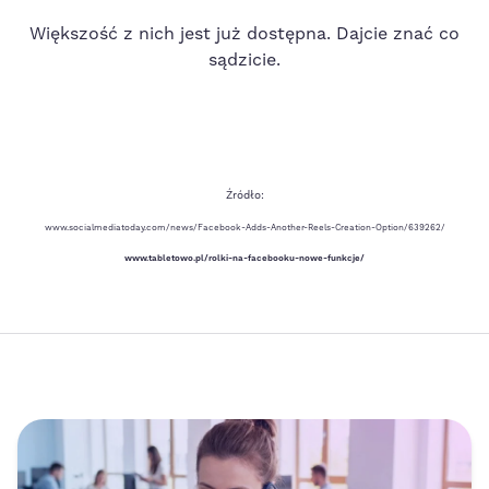
Większość z nich jest już dostępna. Dajcie znać co
sądzicie.
Źródło:
www.socialmediatoday.com/news/Facebook-Adds-Another-Reels-Creation-Option/639262/
www.tabletowo.pl/rolki-na-facebooku-nowe-funkcje/