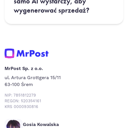
samo AI wystarczy, aby
wygenerować sprzedaż?
MrPost Sp. z o.o.
ul. Artura Grottgera 15/11
63-100 Śrem
NIP: 7851812279
REGON: 520354161
KRS 0000930816
Gosia Kowalska