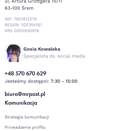
ul. Artura Grottgera 15/11
63-100 Śrem
NIP: 7851812279
REGON: 520354161
KRS 0000930816
Gosia Kowalska
Specjalista ds. social media
+48 570 670 629
Jesteśmy dostępni:
7:30 - 15:00
biuro@mrpost.pl
Komunikacja
Strategia komunikacji
Prowadzenie profilu