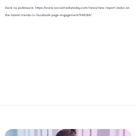
Dane na podstawie: https://www.socialmediatoday.com/news/new-report-looks-at-
the-latest-trends-in-facebook-page-engagement/548384/