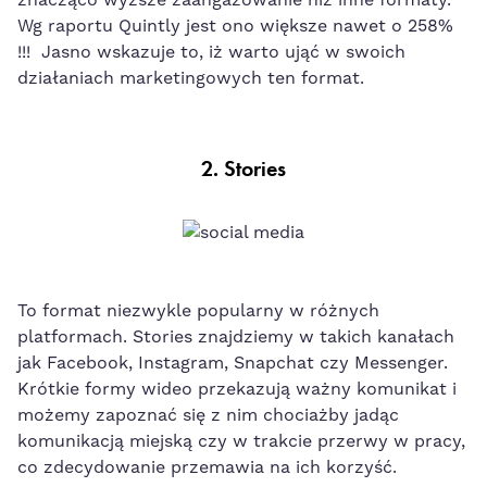
znacząco wyższe zaangażowanie niż inne formaty.
Wg raportu
Quintly
jest
ono większe nawet o 258%
!!! Jasno wskazuje to, iż wart
o ująć w swoich
działaniach mar
k
e
ti
ng
owych ten format.
2. Stories
To format niezwykle popularny w różnych
platformach.
Stories
znajdziemy w takich kanałach
jak
Facebook
,
Instagram
,
Snapchat
czy Messenger.
Krótkie formy wideo przekazują ważny komunikat i
możemy zapoznać się z nim chociażby jadąc
komunikacją miejską czy w trakcie przerwy w pracy,
co zdecydowanie przemawia na ich korzyść.