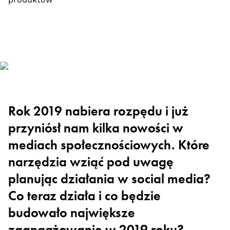
produktów
Rok 2019 nabiera rozpędu i już
przyniósł nam kilka now
ości w
mediach
społecznościowyc
h
. Które
narzędzia
wziąć pod uwagę
planując działania w
social
media?
Co teraz działa i co będzie
bu
dowało największe
zaangażowanie w 2019 roku?