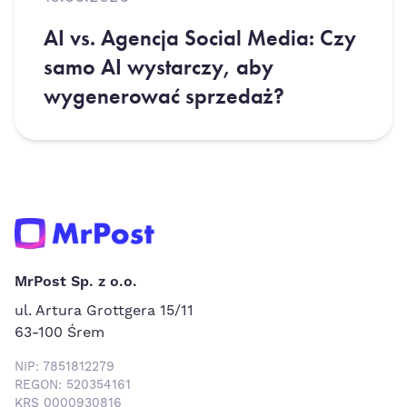
AI vs. Agencja Social Media: Czy
samo AI wystarczy, aby
wygenerować sprzedaż?
MrPost Sp. z o.o.
ul. Artura Grottgera 15/11
63-100 Śrem
NIP: 7851812279
REGON: 520354161
KRS 0000930816