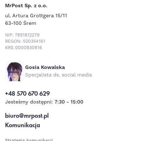
MrPost Sp. z o.o.
ul. Artura Grottgera 15/11
63-100 Śrem
NIP: 7851812279
REGON: 520354161
KRS 0000930816
Gosia Kowalska
Specjalista ds. social media
+48 570 670 629
Jesteśmy dostępni:
7:30 - 15:00
biuro@mrpost.pl
Komunikacja
Strategia komunikacji