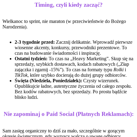
Timing, czyli kiedy zacząć?
Wielkanoc to sprint, nie maraton (w przeciwieństwie do Bożego
Narodzenia).
2-3 tygodnie przed:
Zacznij delikatnie. Wprowadź pierwsze
wiosenne akcenty, konkursy, przewodniki prezentowe. To
czas na budowanie świadomości i inspirację.
Ostatni tydzień:
To czas na „Heavy Marketing”. Skup się na
sprzedaży, szybkich dostawach, kodach rabatowych („Złap
zajączka i zgarnij -15%”). To czas na formaty typu
Rolki
i
TikTok
, które szybko docierają do dużej grupy odbiorców.
Święta (Niedziela, Poniedziałek):
Czysty wizerunek.
Opublikujcie ładne, autentyczne życzenia od całego zespołu.
Bez kodów rabatowych, bez sprzedaży. Po prostu bądźcie
blisko ludzi.
Nie zapominaj o Paid Social (Płatnych Reklamach):
Sam zasięg organiczny to dziś za mało, szczególnie w gorącym
okresie świątecznym, gdy wszyscy walczą o uwagę odbiorcy.