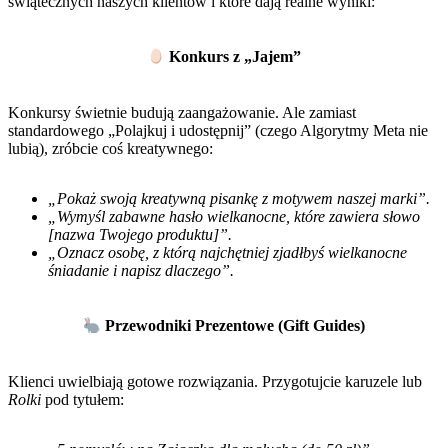
świątecznych naszych klientów i które dają realne wyniki:
Konkurs z „Jajem”
Konkursy świetnie budują zaangażowanie. Ale zamiast
standardowego „Polajkuj i udostępnij” (czego Algorytmy Meta nie
lubią), zróbcie coś kreatywnego:
„Pokaż swoją kreatywną pisankę z motywem naszej marki”.
„Wymyśl zabawne hasło wielkanocne, które zawiera słowo
[nazwa Twojego produktu]”.
„Oznacz osobę, z którą najchętniej zjadłbyś wielkanocne
śniadanie i napisz dlaczego”.
Przewodniki Prezentowe (Gift Guides)
Klienci uwielbiają gotowe rozwiązania. Przygotujcie karuzele lub
Rolki
pod tytułem: