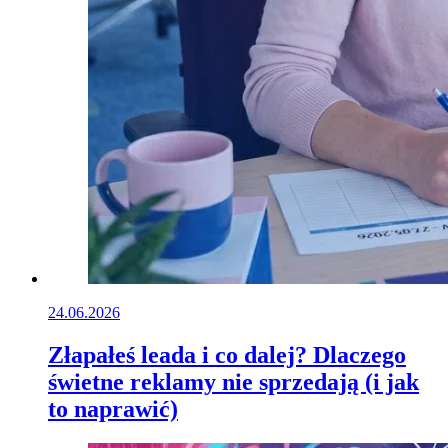
24.06.2026
Złapałeś leada i co dalej? Dlaczego
świetne reklamy nie sprzedają (i jak
to naprawić)