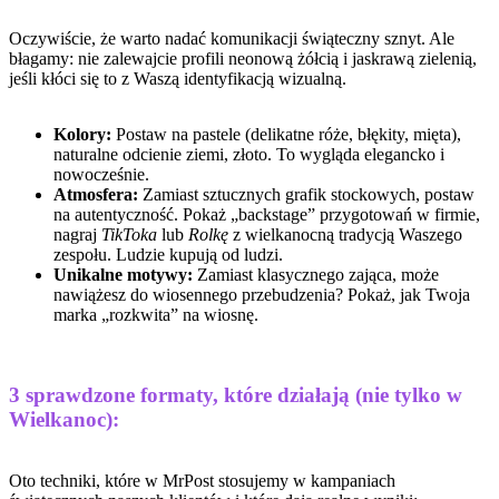
Oczywiście, że warto nadać komunikacji świąteczny sznyt. Ale
błagamy: nie zalewajcie profili neonową żółcią i jaskrawą zielenią,
jeśli kłóci się to z Waszą identyfikacją wizualną.
Kolory:
Postaw na pastele (delikatne róże, błękity, mięta),
naturalne odcienie ziemi, złoto. To wygląda elegancko i
nowocześnie.
Atmosfera:
Zamiast sztucznych grafik stockowych, postaw
na autentyczność. Pokaż „backstage” przygotowań w firmie,
nagraj
TikToka
lub
Rolkę
z wielkanocną tradycją Waszego
zespołu. Ludzie kupują od ludzi.
Unikalne motywy:
Zamiast klasycznego zająca, może
nawiążesz do wiosennego przebudzenia? Pokaż, jak Twoja
marka „rozkwita” na wiosnę.
3 sprawdzone formaty, które działają (nie tylko w
Wielkanoc):
Oto techniki, które w MrPost stosujemy w kampaniach