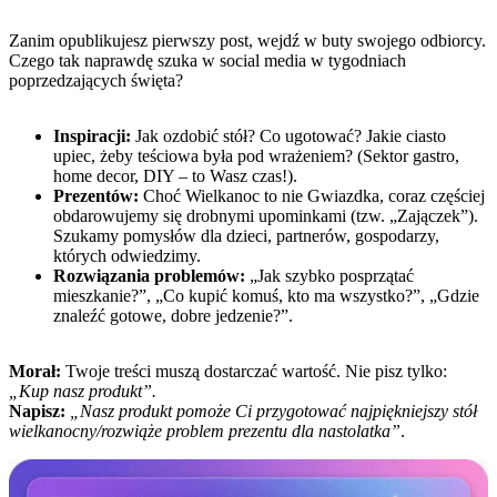
Zanim opublikujesz pierwszy post, wejdź w buty swojego odbiorcy.
Czego tak naprawdę szuka w social media w tygodniach
poprzedzających święta?
Inspiracji:
Jak ozdobić stół? Co ugotować? Jakie ciasto
upiec, żeby teściowa była pod wrażeniem? (Sektor gastro,
home decor, DIY – to Wasz czas!).
Prezentów:
Choć Wielkanoc to nie Gwiazdka, coraz częściej
obdarowujemy się drobnymi upominkami (tzw. „Zajączek”).
Szukamy pomysłów dla dzieci, partnerów, gospodarzy,
których odwiedzimy.
Rozwiązania problemów:
„Jak szybko posprzątać
mieszkanie?”, „Co kupić komuś, kto ma wszystko?”, „Gdzie
znaleźć gotowe, dobre jedzenie?”.
Morał:
Twoje treści muszą dostarczać wartość. Nie pisz tylko:
„Kup nasz produkt”.
Napisz:
„Nasz produkt pomoże Ci przygotować najpiękniejszy stół
wielkanocny/rozwiąże problem prezentu dla nastolatka”
.