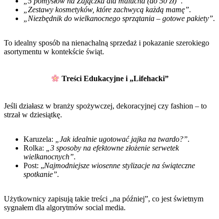
„5 pomysłów na Zajączka dla malucha (do 50 zł)”.
„Zestawy kosmetyków, które zachwycą każdą mamę”.
„Niezbędnik do wielkanocnego sprzątania – gotowe pakiety”.
To idealny sposób na nienachalną sprzedaż i pokazanie szerokiego
asortymentu w kontekście świąt.
Treści Edukacyjne i „Lifehacki”
Jeśli działasz w branży spożywczej, dekoracyjnej czy fashion – to
strzał w dziesiątkę.
Karuzela:
„Jak idealnie ugotować jajka na twardo?”.
Rolka:
„3 sposoby na efektowne złożenie serwetek
wielkanocnych”.
Post: „
Najmodniejsze wiosenne stylizacje na świąteczne
spotkanie”.
Użytkownicy zapisują takie treści „na później”, co jest świetnym
sygnałem dla algorytmów social media.