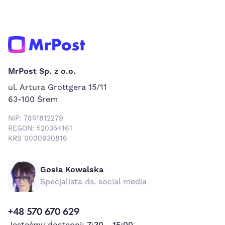
MrPost Sp. z o.o.
ul. Artura Grottgera 15/11
63-100 Śrem
NIP: 7851812279
REGON: 520354161
KRS 0000930816
Gosia Kowalska
Specjalista ds. social media
+48 570 670 629
Jesteśmy dostępni:
7:30 - 15:00