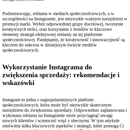
Podsumowując, ​reklama w mediach społecznościowych,‍ a w
szczególności na Instagramie,⁤ jest niezwykle⁣ ważnym narzędziem‌ w
promocji marki.​ Wybór odpowiedniej grupy⁢ docelowej, tworzenie
kreatywnych treści,⁣ oraz⁤ korzystanie​ z trendów⁢ to kluczowe⁢
elementy strategii efektywnej reklamy ‍na tej platformie
społecznościowej. Pamiętajmy, że kreatywność i ⁤innowacyjność są
kluczem do ⁣sukcesu w⁢ dzisiejszym świecie mediów⁢
społecznościowych.
Wykorzystanie‍ Instagrama do​
zwiększenia sprzedaży: rekomendacje i⁤
wskazówki
Instagram​ to⁢ jedna z najpopularniejszych platform
‍społecznościowych, która może ‌być niezwykle skutecznym
narzędziem ⁤do ⁤zwiększenia sprzedaży. Odpowiednio zaplanowana ⁤i
wykonana reklama na Instagramie może przyciągnąć‌ uwagę
nowych klientów i wzmocnić więź z obecnymi. W tym‍ artykule
omówimy ⁤kilka kluczowych aspektów i strategii, które⁤ pomogą⁢ Ci