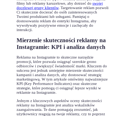
filmy ⁣lub reklamy karuzelowe, aby​ dotrzeć ⁢do
swojej
docelowej‍ grupy⁤ klientów
. Targetowanie reklam pozwoli
Ci skutecznie docierać do osób‌ zainteresowanych
⁢Twoimi produktami‍ lub usługami. Pamiętaj ⁣o
dostosowaniu ⁣reklam ​do estetyki Instagrama, aby
wywoływały pozytywne emocje⁣ i zachęcały do
interakcji.
Mierzenie skuteczności reklamy na‍
Instagramie: KPI i analiza danych
Reklama na ⁢Instagramie to skuteczne narzędzie
‍promocji, które pozwala osiągnąć‌ szerokie grono
⁢odbiorców i zwiększyć świadomość marki. Kluczem ‍do
sukcesu⁤ jest jednak ⁢umiejętne mierzenie skuteczności
kampanii i analiza danych, aby⁣ dostosować‍ strategię
marketingową. W tym artykule omówimy najważniejsze
KPI (Key Performance Indicators) oraz skuteczne
strategie,⁤ które pomogą⁢ ci osiągnąć lepsze wyniki w
reklamie na Instagramie.
Jednym z kluczowych aspektów ⁣oceny⁤ skuteczności
⁤reklamy⁤ na Instagramie⁢ jest analiza wskaźników
zaangażowania. Te ‌dane pomagają zrozumieć, ⁣jak
użytkownicy reagują na twoje reklamy, czy ⁤to poprzez