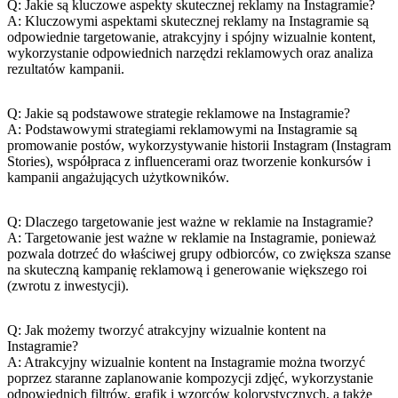
Q: Jakie‌ są ⁣kluczowe aspekty skutecznej reklamy na Instagramie?
A: ​Kluczowymi aspektami​ skutecznej reklamy na Instagramie są
odpowiednie targetowanie, atrakcyjny i spójny wizualnie kontent, ​
wykorzystanie ⁤odpowiednich ⁣narzędzi reklamowych oraz analiza⁢
rezultatów kampanii.
Q: Jakie⁣ są podstawowe strategie reklamowe na Instagramie?
A: Podstawowymi ⁤strategiami reklamowymi na​ Instagramie są
promowanie postów, wykorzystywanie historii Instagram (Instagram
Stories), współpraca z influencerami ⁢oraz tworzenie konkursów i​
kampanii angażujących użytkowników.
Q:‌ Dlaczego targetowanie jest ważne w ‍reklamie na‍ Instagramie?
A: Targetowanie jest ważne‍ w ​reklamie na ‍Instagramie, ponieważ⁣
pozwala dotrzeć do ‍właściwej grupy odbiorców, ‌co zwiększa szanse
na ⁤skuteczną ⁢kampanię reklamową i generowanie większego ‍roi
(zwrotu z inwestycji).
Q: Jak⁤ możemy ⁢tworzyć atrakcyjny wizualnie‍ kontent na
Instagramie?
A:⁢ Atrakcyjny ​wizualnie ​kontent na Instagramie można tworzyć
poprzez⁤ staranne zaplanowanie kompozycji⁤ zdjęć, wykorzystanie
⁢odpowiednich filtrów, grafik i​ wzorców kolorystycznych, a ⁤także