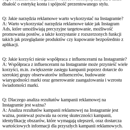
dbałość o‍ estetykę konta i spójność‍ prezentowanego⁤ stylu.
Q: Jakie narzędzia‍ reklamowe⁤ warto wykorzystać na Instagramie?
A: Warto wykorzystać narzędzia reklamowe takie jak Instagram
Ads, które ⁢umożliwiają precyzyjne targetowanie,⁣ możliwość
promowania⁣ postów,‍ a‍ także korzystanie⁤ z rozszerzonych funkcji
takich ⁤jak przeglądanie⁤ produktów czy kupowanie bezpośrednio z
aplikacji.
Q: Jakie korzyści niesie ‌współpraca z influencerami na Instagramie?
A:⁢ Współpraca‍ z ⁤influencerami na Instagramie może przynieść wiele‌
korzyści, ​m.in. zwiększenie zasięgu ⁣kampanii⁣ poprzez‌ dotarcie do ​
szerokiej grupy obserwatorów ⁤influencerów, budowanie⁤
wiarygodności marki oraz generowanie zaangażowania‍ i wzrostu
świadomości marki.
Q: Dlaczego analiza rezultatów kampanii reklamowej na⁣
Instagramie jest ważna?
A: ‍Analiza⁤ rezultatów kampanii reklamowej na Instagramie jest
ważna, ponieważ pozwala na ocenę skuteczności kampanii,⁣
identyfikację‍ obszarów, które ⁤wymagają ulepszeń, oraz dostarcza
wartościowych informacji dla ⁢przyszłych kampanii reklamowych.