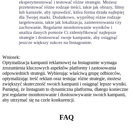
‌eksperymentować i testować ⁣różne ⁣strategie. Możesz
‌przetestować różne⁢ rodzaje treści, takie jak⁣ obrazy, filmy‌
lub karuzele,⁢ aby⁣ sprawdzić, która ⁣forma działa najlepiej
dla ⁤Twojej‍ marki. Dodatkowo, wypróbuj różne rodzaje‌
targetowania,⁢ takie jak‍ lokalizacja, zainteresowania czy ​
zachowanie. Regularne monitorowanie wyników i ​
analiza danych pomoże Ci‌ zidentyfikować ‍najlepsze
strategie i dostosować ⁢swoje ​kampanie, aby osiągnąć
jeszcze większy sukces na Instagramie.
Wniosek:
Optymalizacja kampanii ⁢reklamowej na Instagramie ⁣wymaga
zrozumienia kluczowych aspektów platformy i zastosowania
odpowiednich ⁢strategii. Wybierając właściwą grupę odbiorców,​
optymalizując treść reklam oraz testując różne strategie, ​możesz
zwiększyć skuteczność swoich⁣ kampanii i osiągnąć lepsze wyniki.⁢
Pamiętaj, że Instagram to dynamiczna platforma, dlatego konieczne
jest regularne ⁤monitorowanie i‌ dostosowywanie swoich kampanii,
aby utrzymać się⁢ na czele⁤ konkurencji.
FAQ