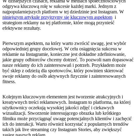
W dzisiejszych czasach, reklama w ​mediach społecznościowych
odgrywa kluczową ‍rolę‌ w sukcesie każdej marki. Jednym ​z
najpopularniejszych platform⁤ w tej dziedzinie jest Instagram.⁢ W
niniejszym artykule przyjrzymy się ⁤kluczowym aspektom
⁣ i
strategiom reklamy ‍na​ tej ‌platformie, które‌ mogą przynieść
efektywne rezultaty.
Pierwszym aspektem, ⁣na który warto zwrócić uwagę, ​jest wybór
odpowiedniej grupy⁢ docelowej. ‍W ​celu osiągnięcia sukcesu‌ w
reklamie na Instagramie, konieczne jest dokładne zdefiniowanie,
jakie grupy odbiorców chcemy dotrzeć. To pozwoli ​nam‍ dopasować
nasze ⁤reklamy do ich ​zainteresowań i‌ potrzeb. Przykładem może
być⁤ sklep z ‌odzieżą dla sportowców, ⁢który powinien skierować​
swoje reklamy do osób aktywnych ​fizycznie i zainteresowanych
fitness.
Kolejnym kluczowym elementem ​jest tworzenie ​atrakcyjnych ⁢i⁢
kreatywnych treści⁣ reklamowych.⁣ Instagram to‌ platforma, na ‍której
‌użytkownicy ⁣oczekują wysokiej⁣ jakości ⁢zdjęć i ciekawych
wizualizacji.⁣ Stworzenie interesującego obrazka lub krótkiego
filmiku może przyciągnąć uwagę potencjalnych‌ klientów⁣ i⁢ zachęcić
ich do⁤ interakcji. Warto również korzystać ‌z popularnych trendów
takich ⁣jak⁢ live streaming ‌czy Instagram ‍Stories, ​aby zwiększyć⁣
zasięg naszych reklam.