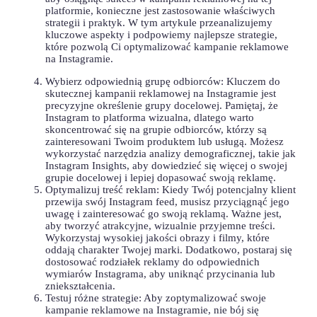
platformie, konieczne ⁣jest zastosowanie właściwych
strategii i praktyk. W tym artykule⁢ przeanalizujemy
⁢kluczowe‌ aspekty i podpowiemy najlepsze strategie,⁤
które pozwolą​ Ci ⁢optymalizować kampanie reklamowe
‌na Instagramie.
Wybierz ​odpowiednią grupę odbiorców: Kluczem do
skutecznej kampanii reklamowej na Instagramie‌ jest
precyzyjne określenie grupy docelowej. Pamiętaj, że
Instagram to ⁤platforma wizualna, ⁢dlatego warto
skoncentrować ‍się na ⁢grupie odbiorców, ⁤którzy są
zainteresowani ⁤Twoim produktem lub usługą. ​Możesz
wykorzystać narzędzia⁤ analizy demograficznej,​ takie jak
Instagram Insights, aby dowiedzieć się więcej o ‍swojej
grupie docelowej i lepiej ⁢dopasować ⁢swoją reklamę.
Optymalizuj⁣ treść reklam:​ Kiedy Twój potencjalny klient
przewija swój Instagram feed, musisz przyciągnąć⁢ jego
uwagę i zainteresować go ⁤swoją ‍reklamą. Ważne jest,⁤
aby ​tworzyć atrakcyjne, wizualnie⁢ przyjemne⁢ treści.
Wykorzystaj wysokiej jakości obrazy i filmy,⁢ które
oddają charakter Twojej marki.‍ Dodatkowo, postaraj się
dostosować ‌rodziałek reklamy do odpowiednich
wymiarów Instagrama, aby uniknąć przycinania lub
zniekształcenia.
Testuj różne strategie: Aby zoptymalizować ​swoje
⁢kampanie reklamowe na Instagramie,⁣ nie bój się