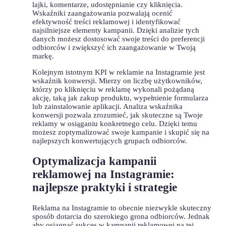
lajki, komentarze, udostępnianie czy kliknięcia.
Wskaźniki zaangażowania⁢ pozwalają⁤ ocenić
efektywność treści‍ reklamowej i identyfikować⁤
najsilniejsze elementy kampanii.⁣ Dzięki analizie tych
danych możesz​ dostosować ​swoje treści do preferencji
odbiorców i zwiększyć ich zaangażowanie‌ w Twoją
markę.
Kolejnym istotnym⁣ KPI w reklamie na Instagramie ⁢jest
wskaźnik konwersji. Mierzy on liczbę⁤ użytkowników,
którzy po kliknięciu w reklamę wykonali pożądaną⁢
akcję, taką jak⁢ zakup⁣ produktu, wypełnienie formularza
lub ‌zainstalowanie aplikacji. Analiza ‌wskaźnika
konwersji⁢ pozwala⁣ zrozumieć, jak skuteczne są Twoje
reklamy ⁣w‌ osiąganiu konkretnego celu. Dzięki temu
możesz zoptymalizować swoje kampanie i skupić⁤ się⁣ na
najlepszych konwertujących⁤ grupach odbiorców.
Optymalizacja kampanii
reklamowej‍ na Instagramie:
najlepsze praktyki i strategie
Reklama na Instagramie to ⁢obecnie niezwykle skuteczny
sposób dotarcia do szerokiego grona odbiorców. Jednak
aby⁣ osiągnąć‍ sukces​ w kampanii‍ reklamowej na tej ​