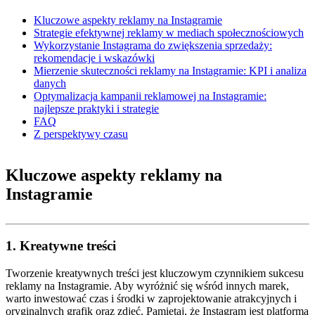
Kluczowe aspekty ‌reklamy na Instagramie
Strategie efektywnej reklamy w mediach społecznościowych
Wykorzystanie Instagrama ⁣do zwiększenia sprzedaży:
rekomendacje ‍i wskazówki
Mierzenie skuteczności reklamy ⁤na Instagramie: KPI i‌ analiza⁤
danych
Optymalizacja kampanii reklamowej na Instagramie:
najlepsze praktyki ‌i ⁣strategie
FAQ
Z perspektywy czasu
Kluczowe aspekty ⁢reklamy na
Instagramie
1. Kreatywne treści
Tworzenie kreatywnych⁢ treści ‍jest ‍kluczowym czynnikiem ‍sukcesu⁤
reklamy na Instagramie. Aby‍ wyróżnić ⁣się wśród innych marek,
warto ​inwestować czas i‍ środki w zaprojektowanie atrakcyjnych i
oryginalnych grafik oraz zdjęć. Pamiętaj, że ⁤Instagram jest‍ platformą