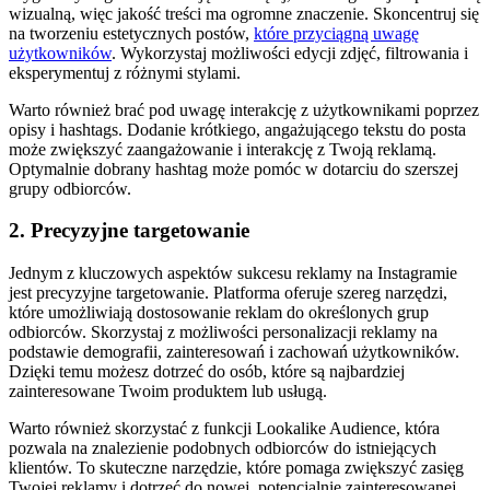
wizualną, więc⁢ jakość treści ma⁢ ogromne znaczenie.‌ Skoncentruj się
na tworzeniu estetycznych postów,
które przyciągną⁢ uwagę
użytkowników
. Wykorzystaj możliwości edycji zdjęć, filtrowania⁢ i
eksperymentuj ‍z różnymi stylami.
Warto ⁤również brać pod uwagę interakcję z⁢ użytkownikami⁣ poprzez
opisy ⁢i hashtags.⁢ Dodanie krótkiego, angażującego⁣ tekstu do posta
może ‍zwiększyć zaangażowanie i ​interakcję z Twoją reklamą.
Optymalnie dobrany hashtag⁣ może pomóc w​ dotarciu ⁤do‌ szerszej⁤
grupy odbiorców.
2. Precyzyjne targetowanie
Jednym z kluczowych ​aspektów sukcesu reklamy na ‌Instagramie
jest precyzyjne targetowanie.⁤ Platforma oferuje​ szereg narzędzi,⁢
które umożliwiają dostosowanie reklam do określonych⁣ grup
odbiorców. Skorzystaj z⁣ możliwości personalizacji reklamy na
podstawie demografii, ​zainteresowań ​i zachowań użytkowników.
Dzięki temu możesz dotrzeć do ⁢osób, które są najbardziej
zainteresowane Twoim ⁣produktem ​lub ⁢usługą.
Warto również skorzystać ​z funkcji Lookalike Audience, która
pozwala na⁢ znalezienie podobnych odbiorców do⁣ istniejących
klientów. To ⁤skuteczne narzędzie, które ⁣pomaga zwiększyć zasięg
Twojej reklamy ⁣i dotrzeć do‍ nowej, ​potencjalnie zainteresowanej