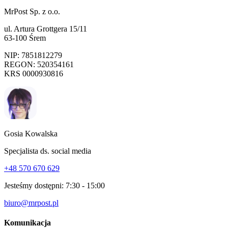
MrPost Sp. z o.o.
ul. Artura Grottgera 15/11
63-100 Śrem
NIP: 7851812279
REGON: 520354161
KRS 0000930816
Gosia Kowalska
Specjalista ds. social media
+48 570 670 629
Jesteśmy dostępni:
7:30 - 15:00
biuro@mrpost.pl
Komunikacja