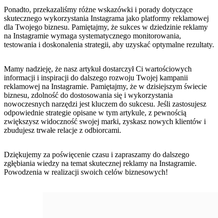
Ponadto, przekazaliśmy ⁤różne wskazówki i porady dotyczące
skutecznego wykorzystania Instagrama jako​ platformy reklamowej
dla Twojego⁤ biznesu. Pamiętajmy, że ⁤sukces ⁢w dziedzinie⁣ reklamy ​
na Instagramie‌ wymaga systematycznego monitorowania,
testowania i doskonalenia strategii, ‍aby uzyskać optymalne rezultaty.
Mamy nadzieję, że nasz artykuł dostarczył Ci wartościowych
informacji i inspiracji do dalszego‌ rozwoju Twojej kampanii
reklamowej na Instagramie.⁤ Pamiętajmy, że w dzisiejszym świecie‍
biznesu, zdolność do dostosowania ⁤się i ‌wykorzystania⁣
nowoczesnych‌ narzędzi ‌jest⁣ kluczem do sukcesu. ‍Jeśli‌ zastosujesz
odpowiednie strategie opisane w ‌tym artykule, z pewnością
zwiększysz widoczność ​swojej marki, zyskasz nowych‌ klientów​ i
zbudujesz ⁤trwałe relacje z odbiorcami.
Dziękujemy za poświęcenie czasu i ⁣zapraszamy do⁣ dalszego
zgłębiania wiedzy‌ na temat skutecznej reklamy ⁢na‍ Instagramie.
Powodzenia w realizacji swoich celów biznesowych!