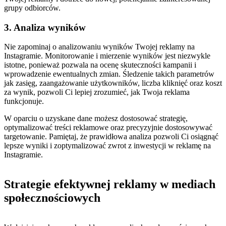
grupy odbiorców.
3. ​Analiza wyników
Nie zapominaj o⁣ analizowaniu wyników Twojej reklamy​ na
Instagramie. Monitorowanie ‍i mierzenie wyników⁢ jest niezwykle
istotne, ponieważ‌ pozwala na ocenę skuteczności⁤ kampanii‌ i
wprowadzenie ewentualnych zmian.‍ Śledzenie⁤ takich parametrów
jak zasięg, ⁤zaangażowanie użytkowników, ‌liczba kliknięć oraz koszt
za wynik, pozwoli Ci ⁣lepiej⁣ zrozumieć, ⁣jak Twoja reklama
funkcjonuje.
W​ oparciu o uzyskane dane ‍możesz ‍dostosować strategię,
optymalizować ‍treści reklamowe oraz precyzyjnie ‌dostosowywać
targetowanie. Pamiętaj, że prawidłowa analiza ‍pozwoli Ci osiągnąć
⁢lepsze wyniki i zoptymalizować zwrot z ‍inwestycji w reklamę na
Instagramie.
Strategie ​efektywnej reklamy w ‍mediach
‍społecznościowych