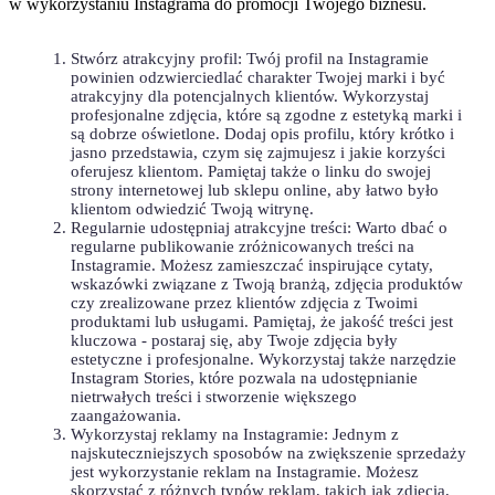
w wykorzystaniu Instagrama do ⁢promocji Twojego ​biznesu.
Stwórz atrakcyjny profil: Twój profil ⁤na Instagramie
‌powinien odzwierciedlać ⁢charakter Twojej marki i być‌
atrakcyjny dla ‌potencjalnych klientów. Wykorzystaj
profesjonalne zdjęcia, które są zgodne z ‌estetyką marki i​
są dobrze oświetlone. Dodaj‌ opis profilu,​ który krótko i
jasno ⁣przedstawia, czym‍ się zajmujesz i jakie korzyści
oferujesz klientom. ​Pamiętaj ⁤także⁣ o linku do swojej
strony internetowej‍ lub ‌sklepu online,⁣ aby⁣ łatwo ‍było
klientom odwiedzić Twoją witrynę.
Regularnie udostępniaj atrakcyjne treści: Warto dbać o
regularne publikowanie zróżnicowanych treści na
Instagramie. ​Możesz zamieszczać inspirujące cytaty,
wskazówki związane z Twoją branżą, zdjęcia produktów
czy zrealizowane przez klientów zdjęcia z Twoimi
produktami lub usługami. Pamiętaj, że ⁢jakość treści jest
kluczowa ⁢-​ postaraj się, aby Twoje zdjęcia były
⁤estetyczne i profesjonalne. Wykorzystaj także‌ narzędzie
Instagram Stories, które ⁤pozwala na udostępnianie⁤
nietrwałych treści‍ i​ stworzenie większego
zaangażowania.
Wykorzystaj reklamy na Instagramie: Jednym⁢ z⁢
najskuteczniejszych sposobów na⁣ zwiększenie sprzedaży
jest ‍wykorzystanie reklam na Instagramie. Możesz
skorzystać ⁣z różnych typów reklam, ‌takich jak ⁢zdjęcia,