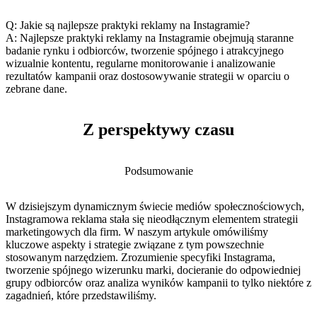
Q: Jakie są najlepsze praktyki reklamy ⁤na Instagramie?
A: Najlepsze praktyki reklamy ‍na ⁤Instagramie obejmują staranne‌
badanie rynku‌ i odbiorców, ⁢tworzenie spójnego i atrakcyjnego
⁣wizualnie ​kontentu,​ regularne monitorowanie i ⁢analizowanie
rezultatów ‍kampanii oraz dostosowywanie strategii w oparciu o
⁢zebrane ‌dane.
Z perspektywy czasu
Podsumowanie
W dzisiejszym dynamicznym świecie mediów ⁢społecznościowych,
Instagramowa reklama stała się nieodłącznym elementem⁢ strategii
marketingowych dla firm.⁢ W‍ naszym artykule ‍omówiliśmy
kluczowe aspekty⁤ i ‍strategie związane z ​tym powszechnie
stosowanym⁢ narzędziem. ‌Zrozumienie ⁢specyfiki Instagrama,
tworzenie spójnego ‍wizerunku ⁤marki, docieranie do odpowiedniej
grupy⁢ odbiorców oraz​ analiza‌ wyników kampanii to ‍tylko niektóre z
zagadnień, które przedstawiliśmy.