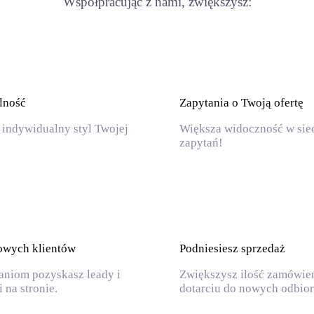
Współpracując z nami, zwiększysz:
lność
Zapytania o Twoją ofertę
indywidualny styl Twojej
Większa widoczność w siec
zapytań!
owych klientów
Podniesiesz sprzedaż
aniom pozyskasz leady i
Zwiększysz ilość zamówień
 na stronie.
dotarciu do nowych odbio