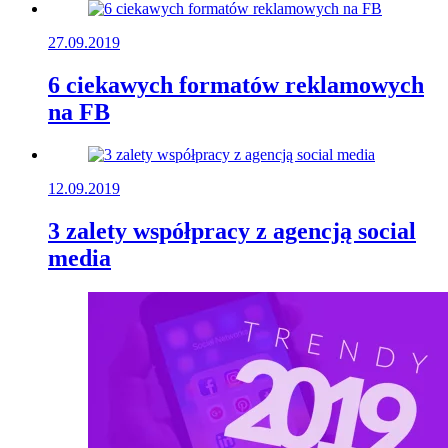
27.09.2019
6 ciekawych formatów reklamowych
na FB
12.09.2019
3 zalety współpracy z agencją social
media