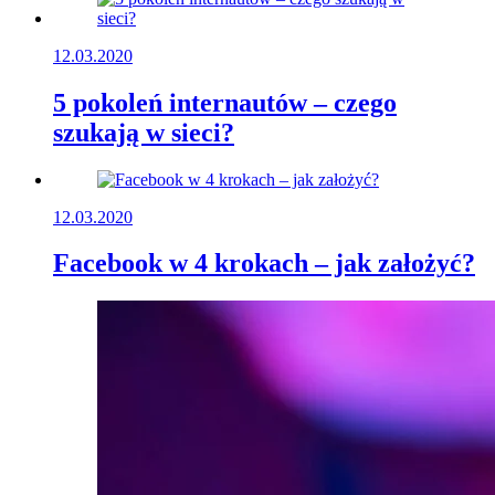
12.03.2020
5 pokoleń internautów – czego
szukają w sieci?
12.03.2020
Facebook w 4 krokach – jak założyć?