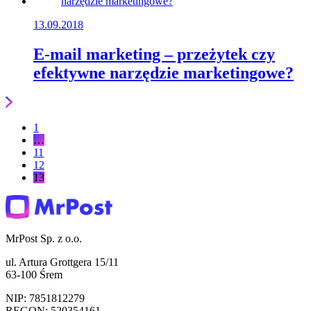
13.09.2018
E-mail marketing – przeżytek czy
efektywne narzędzie marketingowe?
1
…
11
12
13
MrPost Sp. z o.o.
ul. Artura Grottgera 15/11
63-100 Śrem
NIP: 7851812279
REGON: 520354161